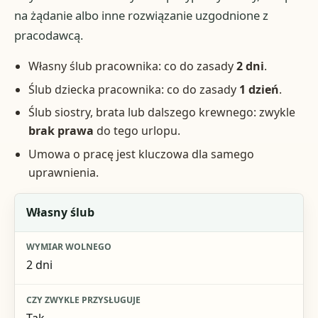
na żądanie albo inne rozwiązanie uzgodnione z
pracodawcą.
Własny ślub pracownika: co do zasady
2 dni
.
Ślub dziecka pracownika: co do zasady
1 dzień
.
Ślub siostry, brata lub dalszego krewnego: zwykle
brak prawa
do tego urlopu.
Umowa o pracę jest kluczowa dla samego
uprawnienia.
Sytuacja
Własny ślub
Wymiar wolnego
2 dni
Czy zwykle przysługuje
Co przygotować
Tak