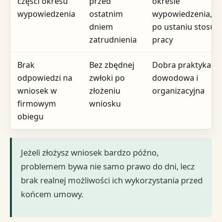
części okresu
przed
okresie
wypowiedzenia
ostatnim
wypowiedzenia, a 
dniem
po ustaniu stosun
zatrudnienia
pracy
Brak
Bez zbędnej
Dobra praktyka
odpowiedzi na
zwłoki po
dowodowa i
wniosek w
złożeniu
organizacyjna
firmowym
wniosku
obiegu
Jeżeli złożysz wniosek bardzo późno,
problemem bywa nie samo prawo do dni, lecz
brak realnej możliwości ich wykorzystania przed
końcem umowy.