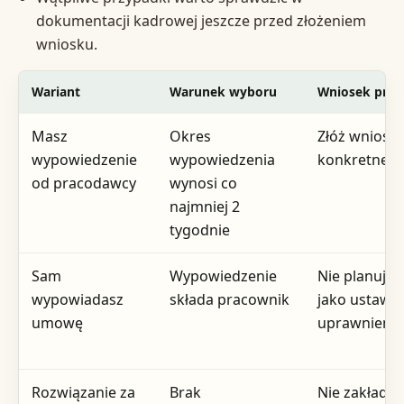
dokumentacji kadrowej jeszcze przed złożeniem
wniosku.
Wariant
Warunek wyboru
Wniosek prak
Masz
Okres
Złóż wniose
wypowiedzenie
wypowiedzenia
konkretne d
od pracodawcy
wynosi co
najmniej 2
tygodnie
Sam
Wypowiedzenie
Nie planuj ty
wypowiadasz
składa pracownik
jako ustaw
umowę
uprawnienia
Rozwiązanie za
Brak
Nie zakładaj