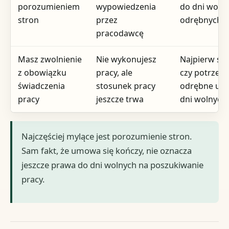
porozumieniem
wypowiedzenia
do dni woln
stron
przez
odrębnych u
pracodawcę
Masz zwolnienie
Nie wykonujesz
Najpierw sp
z obowiązku
pracy, ale
czy potrzebn
świadczenia
stosunek pracy
odrębne udz
pracy
jeszcze trwa
dni wolnych
Najczęściej mylące jest porozumienie stron.
Sam fakt, że umowa się kończy, nie oznacza
jeszcze prawa do dni wolnych na poszukiwanie
pracy.