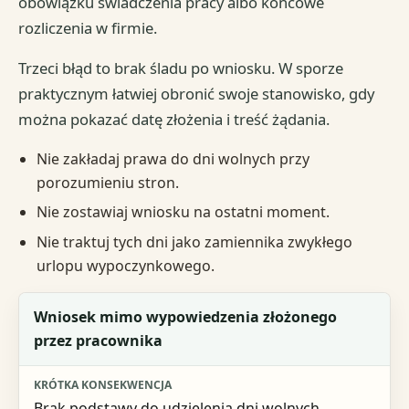
obowiązku świadczenia pracy albo końcowe
rozliczenia w firmie.
Trzeci błąd to brak śladu po wniosku. W sporze
praktycznym łatwiej obronić swoje stanowisko, gdy
można pokazać datę złożenia i treść żądania.
Nie zakładaj prawa do dni wolnych przy
porozumieniu stron.
Nie zostawiaj wniosku na ostatni moment.
Nie traktuj tych dni jako zamiennika zwykłego
urlopu wypoczynkowego.
Błąd
Wniosek mimo wypowiedzenia złożonego
przez pracownika
Krótka konsekwencja
Jak postąpić poprawnie
Brak podstawy do udzielenia dni wolnych