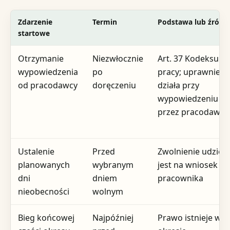
Zdarzenie
Termin
Podstawa lub źródł
startowe
Otrzymanie
Niezwłocznie
Art. 37 Kodeksu
wypowiedzenia
po
pracy; uprawnieni
od pracodawcy
doręczeniu
działa przy
wypowiedzeniu
przez pracodawcę
Ustalenie
Przed
Zwolnienie udziel
planowanych
wybranym
jest na wniosek
dni
dniem
pracownika
nieobecności
wolnym
Bieg końcowej
Najpóźniej
Prawo istnieje w