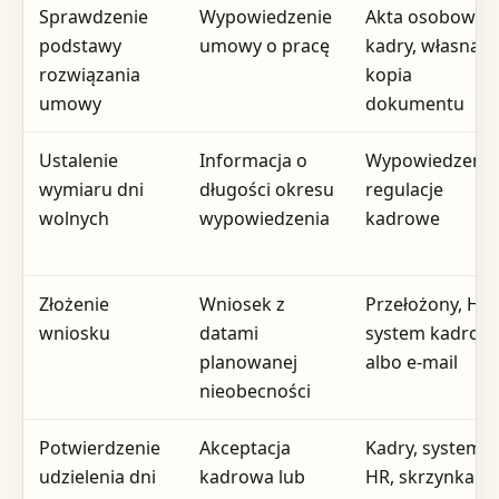
Sprawdzenie
Wypowiedzenie
Akta osobowe,
podstawy
umowy o pracę
kadry, własna
rozwiązania
kopia
umowy
dokumentu
Ustalenie
Informacja o
Wypowiedzenie
wymiaru dni
długości okresu
regulacje
wolnych
wypowiedzenia
kadrowe
Złożenie
Wniosek z
Przełożony, HR,
wniosku
datami
system kadrow
planowanej
albo e-mail
nieobecności
Potwierdzenie
Akceptacja
Kadry, system
udzielenia dni
kadrowa lub
HR, skrzynka e-