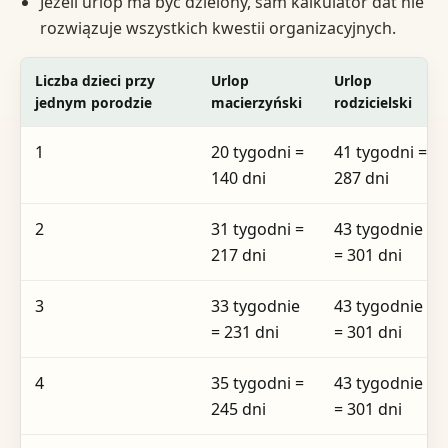
Jeżeli urlop ma być dzielony, sam kalkulator dat nie
rozwiązuje wszystkich kwestii organizacyjnych.
Liczba dzieci przy
Urlop
Urlop
jednym porodzie
macierzyński
rodzicielski
1
20 tygodni =
41 tygodni =
140 dni
287 dni
2
31 tygodni =
43 tygodnie
217 dni
= 301 dni
3
33 tygodnie
43 tygodnie
= 231 dni
= 301 dni
4
35 tygodni =
43 tygodnie
245 dni
= 301 dni