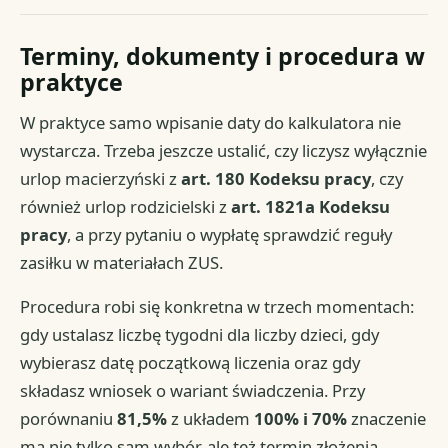
Terminy, dokumenty i procedura w
praktyce
W praktyce samo wpisanie daty do kalkulatora nie
wystarcza. Trzeba jeszcze ustalić, czy liczysz wyłącznie
urlop macierzyński z
art. 180 Kodeksu pracy
, czy
również urlop rodzicielski z
art. 1821a Kodeksu
pracy
, a przy pytaniu o wypłatę sprawdzić reguły
zasiłku w materiałach ZUS.
Procedura robi się konkretna w trzech momentach:
gdy ustalasz liczbę tygodni dla liczby dzieci, gdy
wybierasz datę początkową liczenia oraz gdy
składasz wniosek o wariant świadczenia. Przy
porównaniu
81,5%
z układem
100% i 70%
znaczenie
ma nie tylko sam wybór, ale też termin złożenia