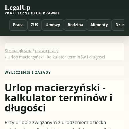
LegalUp
PRAKTYCZNY BLOG PRAWNY
Praca
ZUS
Umowy
Rodzina
Alimenty
Dzieci
Strona glowna
/
prawo pracy
/
Urlop macierzyński - kalkulator terminów i długości
WYLICZENIE I ZASADY
Urlop macierzyński -
kalkulator terminów i
długości
Przy urlopie związanym z urodzeniem dziecka