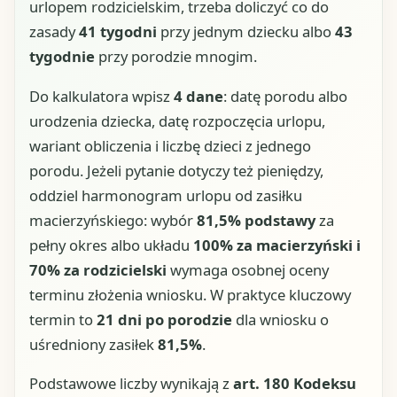
urlopem rodzicielskim, trzeba doliczyć co do
zasady
41 tygodni
przy jednym dziecku albo
43
tygodnie
przy porodzie mnogim.
Do kalkulatora wpisz
4 dane
: datę porodu albo
urodzenia dziecka, datę rozpoczęcia urlopu,
wariant obliczenia i liczbę dzieci z jednego
porodu. Jeżeli pytanie dotyczy też pieniędzy,
oddziel harmonogram urlopu od zasiłku
macierzyńskiego: wybór
81,5% podstawy
za
pełny okres albo układu
100% za macierzyński i
70% za rodzicielski
wymaga osobnej oceny
terminu złożenia wniosku. W praktyce kluczowy
termin to
21 dni po porodzie
dla wniosku o
uśredniony zasiłek
81,5%
.
Podstawowe liczby wynikają z
art. 180 Kodeksu