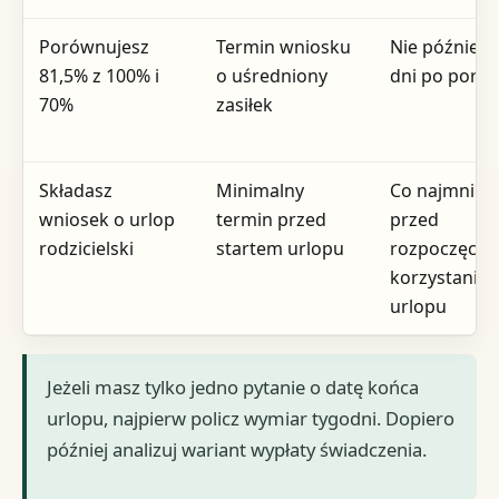
Porównujesz
Termin wniosku
Nie później n
81,5% z 100% i
o uśredniony
dni po porod
70%
zasiłek
Składasz
Minimalny
Co najmniej 
wniosek o urlop
termin przed
przed
rodzicielski
startem urlopu
rozpoczęcie
korzystania 
urlopu
Jeżeli masz tylko jedno pytanie o datę końca
urlopu, najpierw policz wymiar tygodni. Dopiero
później analizuj wariant wypłaty świadczenia.