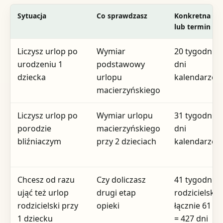
Sytuacja
Co sprawdzasz
Konkretna wa
lub termin
Liczysz urlop po
Wymiar
20 tygodni =
urodzeniu 1
podstawowy
dni
dziecka
urlopu
kalendarzow
macierzyńskiego
Liczysz urlop po
Wymiar urlopu
31 tygodni =
porodzie
macierzyńskiego
dni
bliźniaczym
przy 2 dzieciach
kalendarzow
Chcesz od razu
Czy doliczasz
41 tygodni
ująć też urlop
drugi etap
rodzicielskie
rodzicielski przy
opieki
łącznie 61 t
1 dziecku
= 427 dni