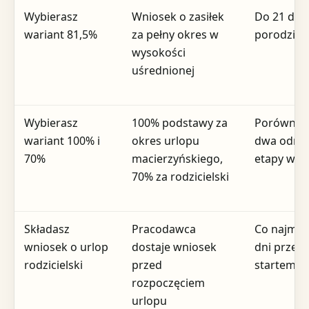
Wybierasz
Wniosek o zasiłek
Do 21 dni
wariant 81,5%
za pełny okres w
porodzie
wysokości
uśrednionej
Wybierasz
100% podstawy za
Porównuj
wariant 100% i
okres urlopu
dwa odrę
70%
macierzyńskiego,
etapy wyp
70% za rodzicielski
Składasz
Pracodawca
Co najmni
wniosek o urlop
dostaje wniosek
dni przed
rodzicielski
przed
startem
rozpoczęciem
urlopu