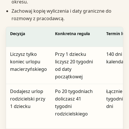
okresu.
Zachowaj kopię wyliczenia i daty graniczne do
rozmowy z pracodawcą.
Decyzja
Konkretna reguła
Termin lub
Liczysz tylko
Przy 1 dziecku
140 dni
koniec urlopu
liczysz 20 tygodni
kalendar
macierzyńskiego
od daty
początkowej
Dodajesz urlop
Po 20 tygodniach
Łącznie 61
rodzicielski przy
doliczasz 41
tygodni = 
1 dziecku
tygodni
dni
rodzicielskiego