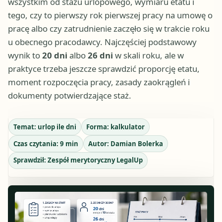
wszystkim od stażu urlopowego, wymiaru etatu i
tego, czy to pierwszy rok pierwszej pracy na umowę o
pracę albo czy zatrudnienie zaczęło się w trakcie roku
u obecnego pracodawcy. Najczęściej podstawowy
wynik to
20 dni
albo
26 dni
w skali roku, ale w
praktyce trzeba jeszcze sprawdzić proporcję etatu,
moment rozpoczęcia pracy, zasady zaokrągleń i
dokumenty potwierdzające staż.
Temat:
urlop ile dni
Forma:
kalkulator
Czas czytania:
9
min
Autor:
Damian Bolerka
Sprawdził:
Zespół merytoryczny LegalUp