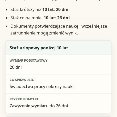
Staż krótszy niż
10 lat
:
20 dni
.
Staż co najmniej
10 lat
:
26 dni
.
Dokumenty potwierdzające naukę i wcześniejsze
zatrudnienie mogą zmienić wynik.
Sytuacja
Staż urlopowy poniżej 10 lat
Wymiar podstawowy
20 dni
Co sprawdzić
Ryzyko pomyłki
Świadectwa pracy i okresy nauki
Zawyżenie wymiaru do 26 dni