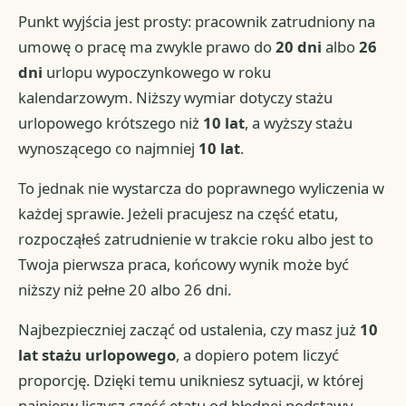
Punkt wyjścia jest prosty: pracownik zatrudniony na
umowę o pracę ma zwykle prawo do
20 dni
albo
26
dni
urlopu wypoczynkowego w roku
kalendarzowym. Niższy wymiar dotyczy stażu
urlopowego krótszego niż
10 lat
, a wyższy stażu
wynoszącego co najmniej
10 lat
.
To jednak nie wystarcza do poprawnego wyliczenia w
każdej sprawie. Jeżeli pracujesz na część etatu,
rozpocząłeś zatrudnienie w trakcie roku albo jest to
Twoja pierwsza praca, końcowy wynik może być
niższy niż pełne 20 albo 26 dni.
Najbezpieczniej zacząć od ustalenia, czy masz już
10
lat stażu urlopowego
, a dopiero potem liczyć
proporcję. Dzięki temu unikniesz sytuacji, w której
najpierw liczysz część etatu od błędnej podstawy.