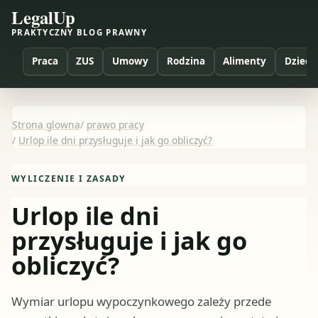
LegalUp
PRAKTYCZNY BLOG PRAWNY
Praca
ZUS
Umowy
Rodzina
Alimenty
Dzieci
Strona glowna
/
prawo pracy
/
Urlop ile dni przysługuje i jak go obliczyć?
WYLICZENIE I ZASADY
Urlop ile dni
przysługuje i jak go
obliczyć?
Wymiar urlopu wypoczynkowego zależy przede