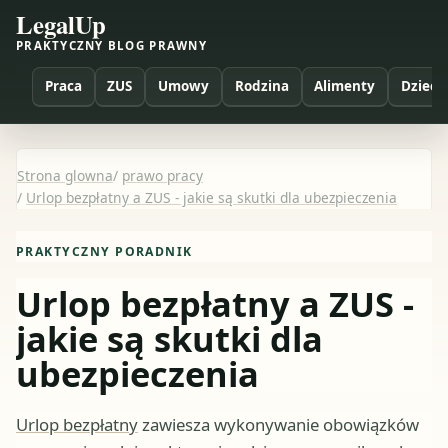
LegalUp
PRAKTYCZNY BLOG PRAWNY
Praca
ZUS
Umowy
Rodzina
Alimenty
Dzieci
Strona glowna
/
prawo pracy
/
Urlop bezpłatny a ZUS - jakie są skutki dla ubezpieczenia
PRAKTYCZNY PORADNIK
Urlop bezpłatny a ZUS -
jakie są skutki dla
ubezpieczenia
Urlop bezpłatny
zawiesza wykonywanie obowiązków