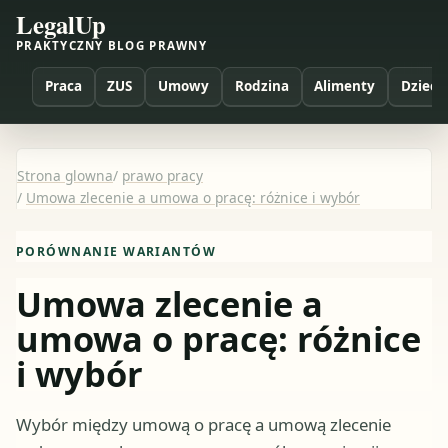
LegalUp
PRAKTYCZNY BLOG PRAWNY
Praca
ZUS
Umowy
Rodzina
Alimenty
Dzieci
Strona glowna
/
prawo pracy
/
Umowa zlecenie a umowa o pracę: różnice i wybór
PORÓWNANIE WARIANTÓW
Umowa zlecenie a
umowa o pracę: różnice
i wybór
Wybór między umową o pracę a umową zlecenie