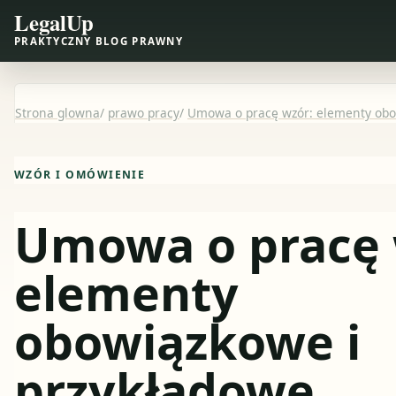
LegalUp
PRAKTYCZNY BLOG PRAWNY
Strona glowna
/
prawo pracy
/
Umowa o pracę wzór: elementy obo
WZÓR I OMÓWIENIE
Umowa o pracę 
elementy
obowiązkowe i
przykładowe