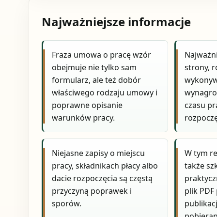
Najważniejsze informacje
Fraza umowa o pracę wzór
Najważni
obejmuje nie tylko sam
strony, r
formularz, ale też dobór
wykonyw
właściwego rodzaju umowy i
wynagro
poprawne opisanie
czasu pr
warunków pracy.
rozpoczę
Niejasne zapisy o miejscu
W tym re
pracy, składnikach płacy albo
także sz
dacie rozpoczęcia są częstą
praktycz
przyczyną poprawek i
plik PDF
sporów.
publikacj
pobieran