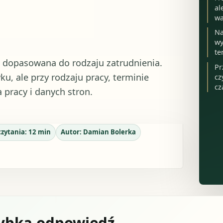
al
wa
Na
wy
te
 dopasowana do rodzaju zatrudnienia.
Pr
, ale przy rodzaju pracy, terminie
cz
cz
pracy i danych stron.
czytania:
12
min
Autor:
Damian Bolerka
zybka odpowiedź