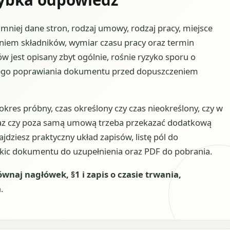
niej dane stron, rodzaj umowy, rodzaj pracy, miejsce
iem składników, wymiar czasu pracy oraz termin
ów jest opisany zbyt ogólnie, rośnie ryzyko sporu o
kiego poprawiania dokumentu przed dopuszczeniem
okres próbny, czas określony czy czas nieokreślony, czy w
az czy poza samą umową trzeba przekazać dodatkową
jdziesz praktyczny układ zapisów, listę pól do
zkic dokumentu do uzupełnienia oraz PDF do pobrania.
naj nagłówek, §1 i zapis o czasie trwania,
a
.