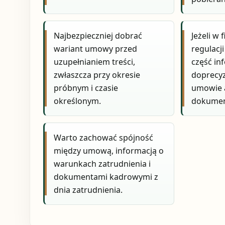
Najbezpieczniej dobrać
Jeżeli w 
wariant umowy przed
regulacj
uzupełnianiem treści,
część in
zwłaszcza przy okresie
doprecy
próbnym i czasie
umowie 
określonym.
dokumen
Warto zachować spójność
między umową, informacją o
warunkach zatrudnienia i
dokumentami kadrowymi z
dnia zatrudnienia.