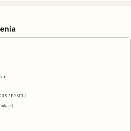
enia
sko]
 KRS / PESEL]
unkcja]