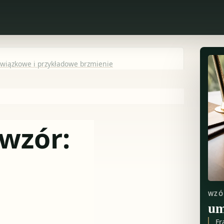
wiązkowe i przykładowe brzmienie
wzór:
WZÓ
um
Fr