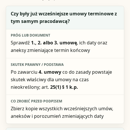
Pytanie kontrolne
Czy były już wcześniejsze umowy terminowe z
tym samym pracodawcą?
Próg lub dokument
Skutek prawny / podstawa
Sprawdź
1., 2. albo 3. umowę
, ich daty oraz
aneksy zmieniające termin końcowy
Co zrobić przed podpisem
Po zawarciu
4. umowy
co do zasady powstaje
skutek właściwy dla umowy na czas
nieokreślony; art.
25(1) § 1 k.p.
Zbierz kopie wszystkich wcześniejszych umów,
aneksów i porozumień zmieniających daty