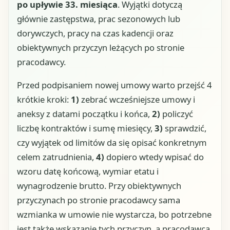
po upływie 33. miesiąca
. Wyjątki dotyczą
głównie zastępstwa, prac sezonowych lub
dorywczych, pracy na czas kadencji oraz
obiektywnych przyczyn leżących po stronie
pracodawcy.
Przed podpisaniem nowej umowy warto przejść 4
krótkie kroki:
1)
zebrać wcześniejsze umowy i
aneksy z datami początku i końca,
2)
policzyć
liczbę kontraktów i sumę miesięcy,
3)
sprawdzić,
czy wyjątek od limitów da się opisać konkretnym
celem zatrudnienia,
4)
dopiero wtedy wpisać do
wzoru datę końcową, wymiar etatu i
wynagrodzenie brutto. Przy obiektywnych
przyczynach po stronie pracodawcy sama
wzmianka w umowie nie wystarcza, bo potrzebne
jest także wskazanie tych przyczyn, a pracodawca