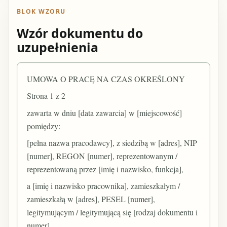
BLOK WZORU
Wzór dokumentu do
uzupełnienia
UMOWA O PRACĘ NA CZAS OKREŚLONY
Strona 1 z 2
zawarta w dniu [data zawarcia] w [miejscowość]
pomiędzy:
[pełna nazwa pracodawcy], z siedzibą w [adres], NIP
[numer], REGON [numer], reprezentowanym /
reprezentowaną przez [imię i nazwisko, funkcja],
a [imię i nazwisko pracownika], zamieszkałym /
zamieszkałą w [adres], PESEL [numer],
legitymującym / legitymującą się [rodzaj dokumentu i
numer].