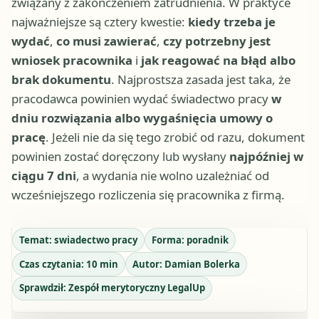
związany z zakończeniem zatrudnienia. W praktyce
najważniejsze są cztery kwestie:
kiedy trzeba je
wydać
,
co musi zawierać
,
czy potrzebny jest
wniosek pracownika
i
jak reagować na błąd albo
brak dokumentu
. Najprostsza zasada jest taka, że
pracodawca powinien wydać świadectwo pracy
w
dniu rozwiązania albo wygaśnięcia umowy o
pracę
. Jeżeli nie da się tego zrobić od razu, dokument
powinien zostać doręczony lub wysłany
najpóźniej w
ciągu 7 dni
, a wydania nie wolno uzależniać od
wcześniejszego rozliczenia się pracownika z firmą.
Temat:
swiadectwo pracy
Forma:
poradnik
Czas czytania:
10
min
Autor:
Damian Bolerka
Sprawdził:
Zespół merytoryczny LegalUp