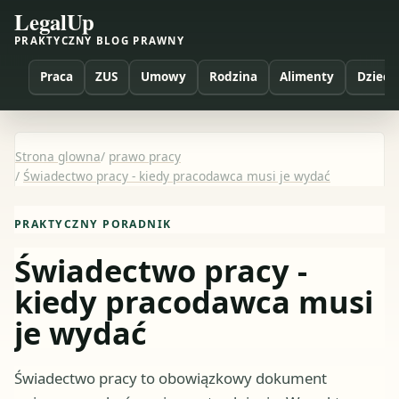
LegalUp
PRAKTYCZNY BLOG PRAWNY
Praca
ZUS
Umowy
Rodzina
Alimenty
Dzieci
Strona glowna
/
prawo pracy
/
Świadectwo pracy - kiedy pracodawca musi je wydać
PRAKTYCZNY PORADNIK
Świadectwo pracy -
kiedy pracodawca musi
je wydać
Świadectwo pracy to obowiązkowy dokument