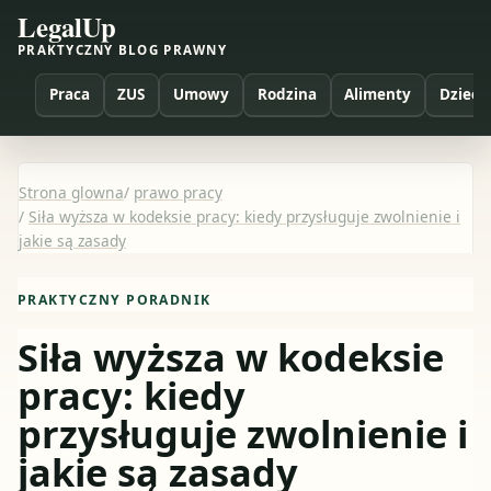
LegalUp
PRAKTYCZNY BLOG PRAWNY
Praca
ZUS
Umowy
Rodzina
Alimenty
Dzieci
Strona glowna
/
prawo pracy
/
Siła wyższa w kodeksie pracy: kiedy przysługuje zwolnienie i
jakie są zasady
PRAKTYCZNY PORADNIK
Siła wyższa w kodeksie
pracy: kiedy
przysługuje zwolnienie i
jakie są zasady