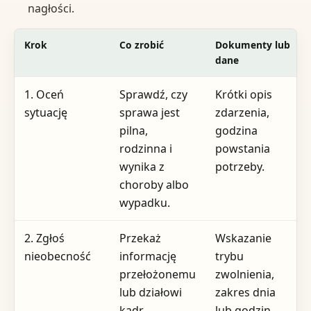
nagłości.
Krok
Co zrobić
Dokumenty lub
dane
1. Oceń
Sprawdź, czy
Krótki opis
sytuację
sprawa jest
zdarzenia,
pilna,
godzina
rodzinna i
powstania
wynika z
potrzeby.
choroby albo
wypadku.
2. Zgłoś
Przekaż
Wskazanie
nieobecność
informację
trybu
przełożonemu
zwolnienia,
lub działowi
zakres dnia
kadr.
lub godzin.