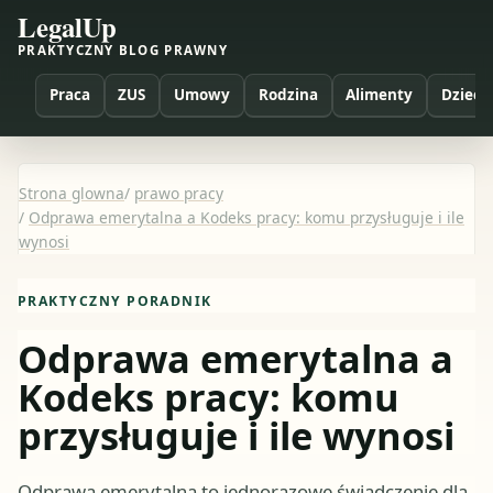
LegalUp
PRAKTYCZNY BLOG PRAWNY
Praca
ZUS
Umowy
Rodzina
Alimenty
Dzieci
Strona glowna
/
prawo pracy
/
Odprawa emerytalna a Kodeks pracy: komu przysługuje i ile
wynosi
PRAKTYCZNY PORADNIK
Odprawa emerytalna a
Kodeks pracy: komu
przysługuje i ile wynosi
Odprawa emerytalna to jednorazowe świadczenie dla