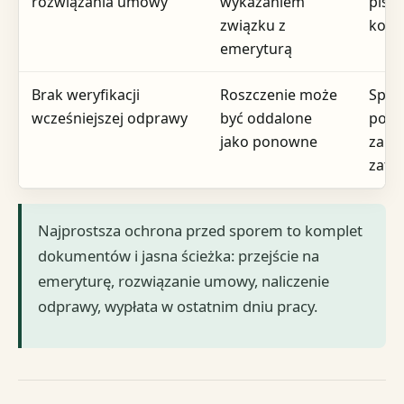
rozwiązania umowy
wykazaniem
piśm
związku z
kore
emeryturą
Brak weryfikacji
Roszczenie może
Spraw
wcześniejszej odprawy
być oddalone
popr
jako ponowne
zako
zatr
Najprostsza ochrona przed sporem to komplet
dokumentów i jasna ścieżka: przejście na
emeryturę, rozwiązanie umowy, naliczenie
odprawy, wypłata w ostatnim dniu pracy.