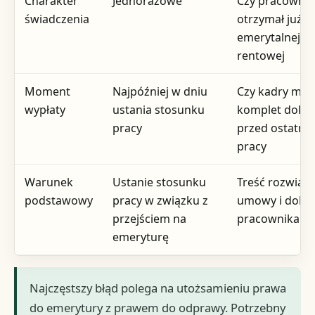
Charakter
Jednorazowe
Czy pracownik
świadczenia
otrzymał już 
emerytalnej lu
rentowej
Moment
Najpóźniej w dniu
Czy kadry maj
wypłaty
ustania stosunku
komplet dok
pracy
przed ostatni
pracy
Warunek
Ustanie stosunku
Treść rozwiąz
podstawowy
pracy w związku z
umowy i doku
przejściem na
pracownika
emeryturę
Najczęstszy błąd polega na utożsamieniu prawa
do emerytury z prawem do odprawy. Potrzebny