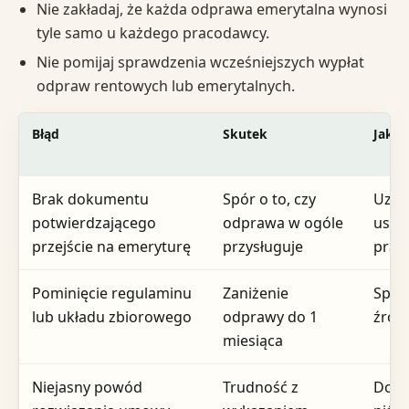
Nie zakładaj, że każda odprawa emerytalna wynosi
tyle samo u każdego pracodawcy.
Nie pomijaj sprawdzenia wcześniejszych wypłat
odpraw rentowych lub emerytalnych.
Błąd
Skutek
Jak n
Brak dokumentu
Spór o to, czy
Uzup
potwierdzającego
odprawa w ogóle
usta
przejście na emeryturę
przysługuje
prac
Pominięcie regulaminu
Zaniżenie
Spra
lub układu zbiorowego
odprawy do 1
źród
miesiąca
Niejasny powód
Trudność z
Dopr