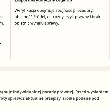
Zespół merytoryczny LegalUp
Weryfikacja obejmuje spójność procedury,
em
obecność źródeł, ostrożny język prawny i brak
ym.
obietnic wyniku sprawy.
 i
stępuje indywidualnej porady prawnej. Przed wysłaniem
woty sprawdź aktualne przepisy, źródła podane pod