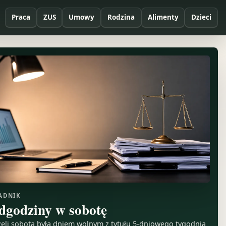
Praca
ZUS
Umowy
Rodzina
Alimenty
Dzieci
ADNIK
dgodziny w sobotę
żeli sobota była dniem wolnym z tytułu 5-dniowego tygodnia