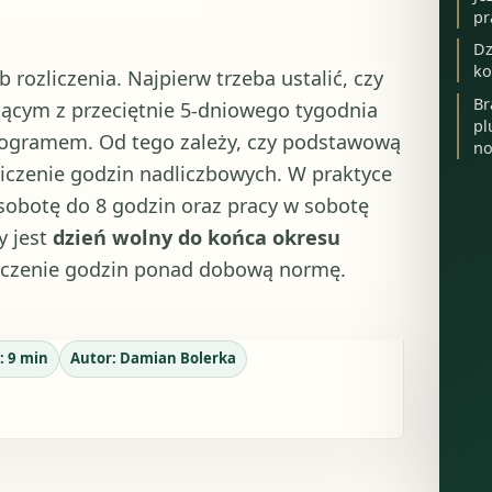
pr
Dz
ko
rozliczenia. Najpierw trzeba ustalić, czy
Br
ącym z przeciętnie 5-dniowego tygodnia
pl
nogramem. Od tego zależy, czy podstawową
no
liczenie godzin nadliczbowych. W praktyce
 sobotę do 8 godzin oraz pracy w sobotę
y jest
dzień wolny do końca okresu
liczenie godzin ponad dobową normę.
a:
9
min
Autor:
Damian Bolerka