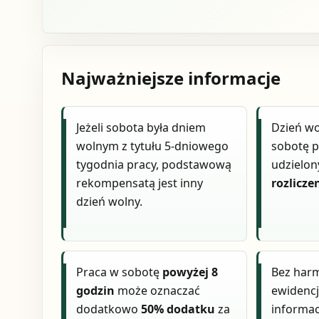
Najważniejsze informacje
Jeżeli sobota była dniem
Dzień wo
wolnym z tytułu 5-dniowego
sobotę p
tygodnia pracy, podstawową
udzielo
rekompensatą jest inny
rozlicz
dzień wolny.
Praca w sobotę
powyżej 8
Bez har
godzin
może oznaczać
ewidencj
dodatkowo
50% dodatku
za
informac