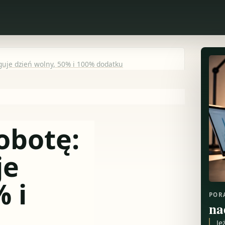
guje dzień wolny, 50% i 100% dodatku
obotę:
je
 i
POR
na
Je