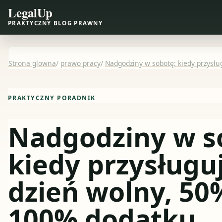
LegalUp
PRAKTYCZNY BLOG PRAWNY
Strona glowna
/
prawo pracy
/
Nadgodziny w sobotę: kiedy przysłu
PRAKTYCZNY PORADNIK
Nadgodziny w s
kiedy przysługu
dzień wolny, 50%
100% dodatku