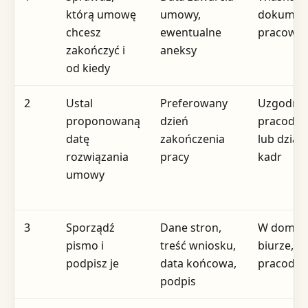
którą umowę
umowy,
dokument
chcesz
ewentualne
pracowni
zakończyć i
aneksy
od kiedy
2
Ustal
Preferowany
Uzgodnie
proponowaną
dzień
pracoda
datę
zakończenia
lub dział
rozwiązania
pracy
kadr
umowy
3
Sporządź
Dane stron,
W domu,
pismo i
treść wniosku,
biurze, u
podpisz je
data końcowa,
pracoda
podpis