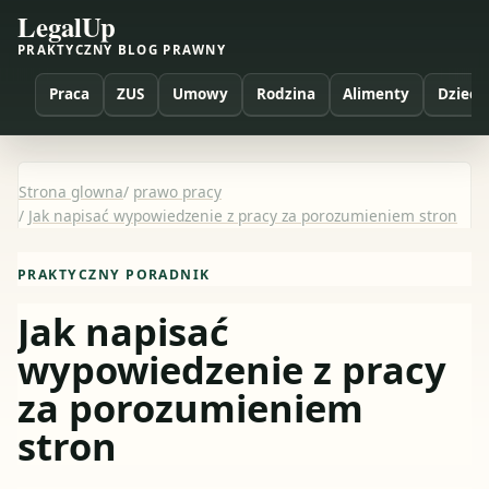
LegalUp
PRAKTYCZNY BLOG PRAWNY
Praca
ZUS
Umowy
Rodzina
Alimenty
Dzieci
Strona glowna
/
prawo pracy
/
Jak napisać wypowiedzenie z pracy za porozumieniem stron
PRAKTYCZNY PORADNIK
Jak napisać
wypowiedzenie z pracy
za porozumieniem
stron