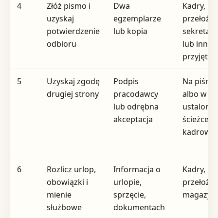
4
Złóż pismo i
Dwa
Kadry,
uzyskaj
egzemplarze
przełożon
potwierdzenie
lub kopia
sekretari
odbioru
lub inny
przyjęty 
5
Uzyskaj zgodę
Podpis
Na piśmi
drugiej strony
pracodawcy
albo w
lub odrębna
ustalonej
akceptacja
ścieżce
kadrowej
6
Rozlicz urlop,
Informacja o
Kadry,
obowiązki i
urlopie,
przełożony
mienie
sprzęcie,
magazyn
służbowe
dokumentach