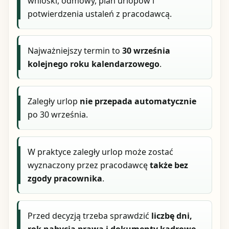
wnioski, odmowy, plan urlopów i
potwierdzenia ustaleń z pracodawcą.
Najważniejszy termin to
30 września
kolejnego roku kalendarzowego
.
Zaległy urlop
nie przepada automatycznie
po 30 września.
W praktyce zaległy urlop może zostać
wyznaczony przez pracodawcę
także bez
zgody pracownika
.
Przed decyzją trzeba sprawdzić
liczbę dni,
rok nabycia prawa i dokumenty kadrowe
.