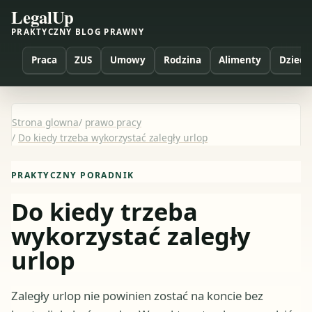
LegalUp
PRAKTYCZNY BLOG PRAWNY
Praca
ZUS
Umowy
Rodzina
Alimenty
Dzieci
Strona glowna
/
prawo pracy
/
Do kiedy trzeba wykorzystać zaległy urlop
PRAKTYCZNY PORADNIK
Do kiedy trzeba
wykorzystać zaległy
urlop
Zaległy urlop nie powinien zostać na koncie bez