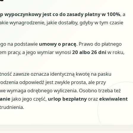
op wypoczynkowy jest co do zasady płatny w 100%
, a
kie wynagrodzenie, jakie dostałby, gdyby w tym czasie
ego na podstawie
umowy o pracę
. Prawo do płatnego
em pracy, a jego wymiar wynosi
20 albo 26 dni
w roku,
atność zawsze oznacza identyczną kwotę na pasku
dzenia odpowiedź jest zwykle prosta, ale przy
we wymaga odrębnego wyliczenia. Osobno trzeba też
anie
jako jego część,
urlop bezpłatny
oraz
ekwiwalent
rudnienia.