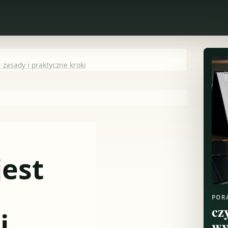
 zasady i praktyczne kroki
est
POR
cz
i
wy