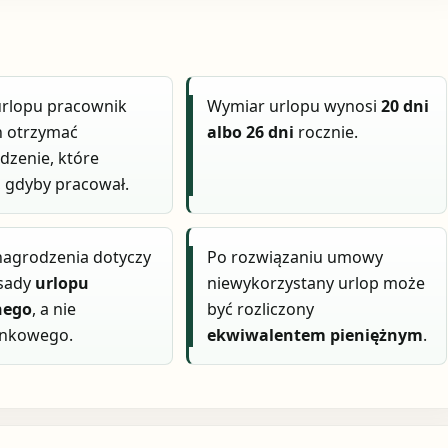
urlopu pracownik
Wymiar urlopu wynosi
20 dni
n otrzymać
albo 26 dni
rocznie.
zenie, które
, gdyby pracował.
nagrodzenia dotyczy
Po rozwiązaniu umowy
asady
urlopu
niewykorzystany urlop może
nego
, a nie
być rozliczony
nkowego.
ekwiwalentem pieniężnym
.