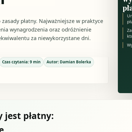
pł
Ur
zasady płatny. Najważniejsze w praktyce
pł
zenia wynagrodzenia oraz odróżnienie
Za
kt
kwiwalentu za niewykorzystane dni.
Wy
Czas czytania:
9
min
Autor:
Damian Bolerka
jest płatny:
e