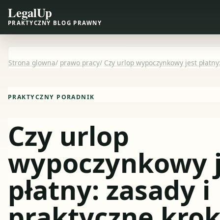
LegalUp
PRAKTYCZNY BLOG PRAWNY
Strona glowna
/
prawo pracy
/
Czy urlop wypoczynkowy jest płatny:
PRAKTYCZNY PORADNIK
Czy urlop
wypoczynkowy j
płatny: zasady i
praktyczne krok