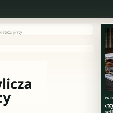
o stażu pracy
licza
cy
POR
cz
wl