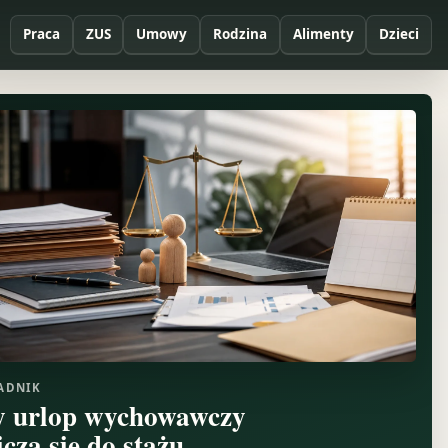
Praca
ZUS
Umowy
Rodzina
Alimenty
Dzieci
ADNIK
y urlop wychowawczy
icza się do stażu