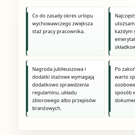
Co do zasady okres urlopu
Najczęst
wychowawczego zwiększa
utożsami
staż pracy pracownika.
każdym 
emeryta
składko
Nagroda jubileuszowa i
Po zakoń
dodatki stażowe wymagają
warto sp
dodatkowo sprawdzenia
osobowe,
regulaminu, układu
sposób 
zbiorowego albo przepisów
dokument
branżowych.