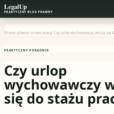
LegalUp
PRAKTYCZNY BLOG PRAWNY
Strona glowna
/
prawo pracy
/
Czy urlop wychowawczy wlicza się d
PRAKTYCZNY PORADNIK
Czy urlop
wychowawczy w
się do stażu pra