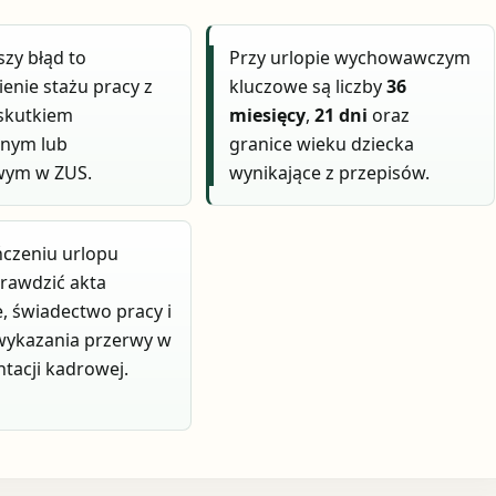
szy błąd to
Przy urlopie wychowawczym
enie stażu pracy z
kluczowe są liczby
36
skutkiem
miesięcy
,
21 dni
oraz
lnym lub
granice wieku dziecka
wym w ZUS.
wynikające z przepisów.
czeniu urlopu
rawdzić akta
 świadectwo pracy i
wykazania przerwy w
acji kadrowej.