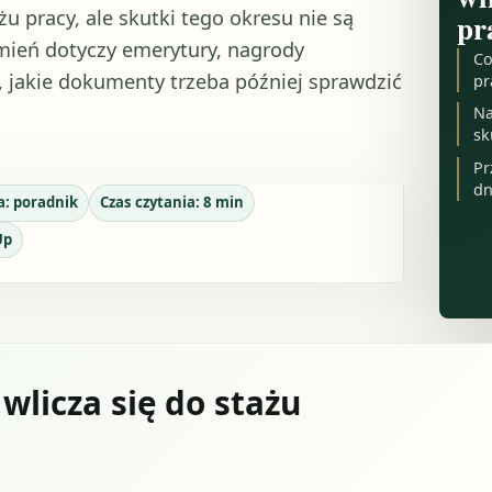
u pracy, ale skutki tego okresu nie są
pr
mień dotyczy emerytury, nagrody
Co
, jakie dokumenty trzeba później sprawdzić
pr
Na
sk
Pr
dn
a:
poradnik
Czas czytania:
8
min
Up
licza się do stażu