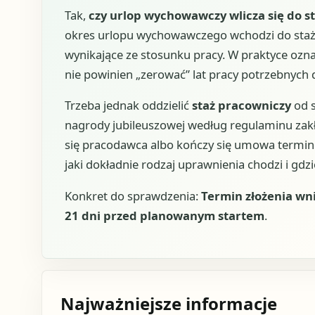
Tak,
czy urlop wychowawczy wlicza się do s
okres urlopu wychowawczego wchodzi do stażu
wynikające ze stosunku pracy. W praktyce ozn
nie powinien „zerować” lat pracy potrzebnych
Trzeba jednak oddzielić
staż pracowniczy
od s
nagrody jubileuszowej według regulaminu zakł
się pracodawca albo kończy się umowa termino
jaki dokładnie rodzaj uprawnienia chodzi i gd
Konkret do sprawdzenia:
Termin złożenia wn
21 dni przed planowanym startem
.
Najważniejsze informacje