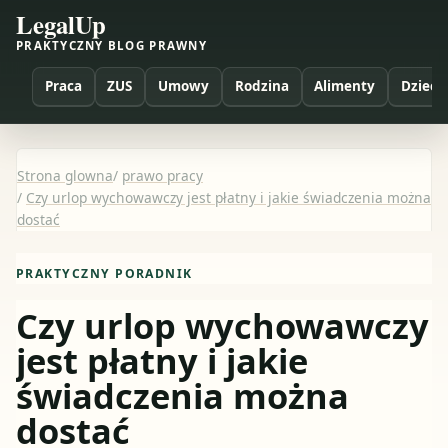
LegalUp
PRAKTYCZNY BLOG PRAWNY
Praca
ZUS
Umowy
Rodzina
Alimenty
Dzieci
Strona glowna
/
prawo pracy
/
Czy urlop wychowawczy jest płatny i jakie świadczenia można
dostać
PRAKTYCZNY PORADNIK
Czy urlop wychowawczy
jest płatny i jakie
świadczenia można
dostać