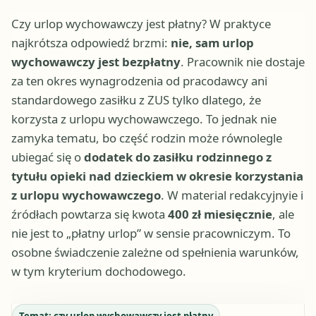
Czy urlop wychowawczy jest płatny? W praktyce
najkrótsza odpowiedź brzmi:
nie, sam urlop
wychowawczy jest bezpłatny
. Pracownik nie dostaje
za ten okres wynagrodzenia od pracodawcy ani
standardowego zasiłku z ZUS tylko dlatego, że
korzysta z urlopu wychowawczego. To jednak nie
zamyka tematu, bo część rodzin może równolegle
ubiegać się o
dodatek do zasiłku rodzinnego z
tytułu opieki nad dzieckiem w okresie korzystania
z urlopu wychowawczego
. W material redakcyjnyie i
źródłach powtarza się kwota
400 zł miesięcznie
, ale
nie jest to „płatny urlop” w sensie pracowniczym. To
osobne świadczenie zależne od spełnienia warunków,
w tym kryterium dochodowego.
Temat:
czy urlop wychowawczy jest płatny