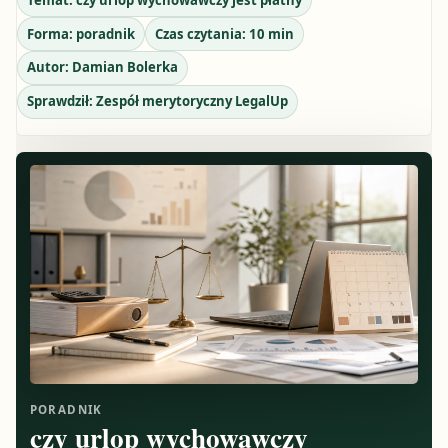
Forma:
poradnik
Czas czytania:
10
min
Autor:
Damian Bolerka
Sprawdził:
Zespół merytoryczny LegalUp
PORADNIK
czy urlop wychowawczy