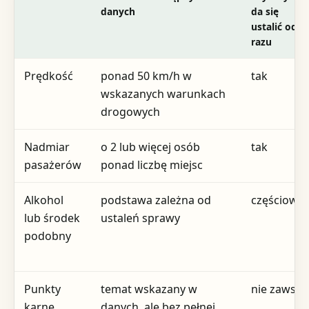
danych
da się
ustalić od
razu
Prędkość
ponad 50 km/h w
tak
wskazanych warunkach
drogowych
Nadmiar
o 2 lub więcej osób
tak
pasażerów
ponad liczbę miejsc
Alkohol
podstawa zależna od
częściowo
lub środek
ustaleń sprawy
podobny
Punkty
temat wskazany w
nie zawsze
karne
danych, ale bez pełnej