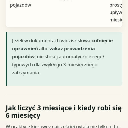
pojazdów
prostym
upływem
miesięc
Jeżeli w dokumentach widzisz słowa
cofnięcie
uprawnień
albo
zakaz prowadzenia
pojazdów
, nie stosuj automatycznie reguł
typowych dla zwykłego 3-miesięcznego
zatrzymania.
Jak liczyć 3 miesiące i kiedy robi się
6 miesięcy
W praktyce kierowcy najczęściej pytają nie tylko o to,