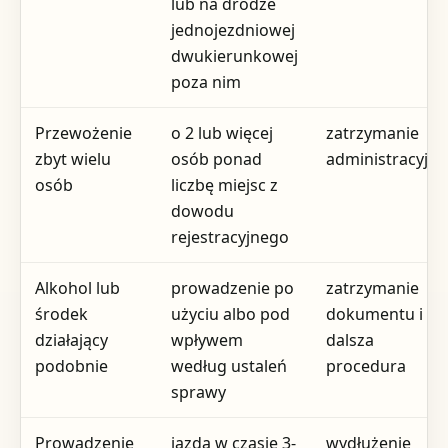
lub na drodze
jednojezdniowej
dwukierunkowej
poza nim
Przewożenie
o 2 lub więcej
zatrzymanie
zbyt wielu
osób ponad
administracyjne
osób
liczbę miejsc z
dowodu
rejestracyjnego
Alkohol lub
prowadzenie po
zatrzymanie
środek
użyciu albo pod
dokumentu i
działający
wpływem
dalsza
podobnie
według ustaleń
procedura
sprawy
Prowadzenie
jazda w czasie 3-
wydłużenie