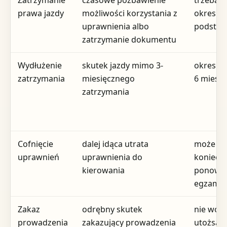
prawa jazdy
możliwości korzystania z
okres i
uprawnienia albo
podsta
zatrzymanie dokumentu
Wydłużenie
skutek jazdy mimo 3-
okres ro
zatrzymania
miesięcznego
6 miesię
zatrzymania
Cofnięcie
dalej idąca utrata
może oz
uprawnień
uprawnienia do
koniecz
kierowania
ponown
egzami
Zakaz
odrębny skutek
nie wol
prowadzenia
zakazujący prowadzenia
utożsam