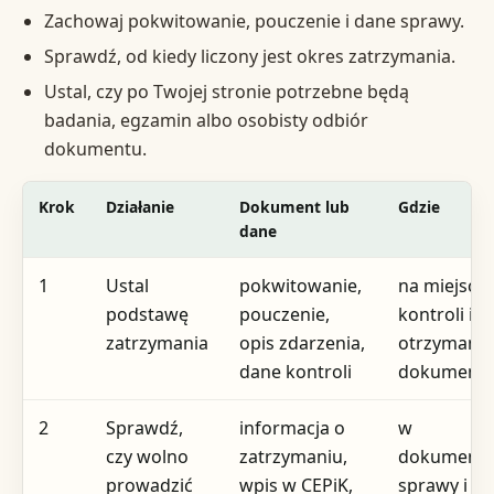
Zachowaj pokwitowanie, pouczenie i dane sprawy.
Sprawdź, od kiedy liczony jest okres zatrzymania.
Ustal, czy po Twojej stronie potrzebne będą
badania, egzamin albo osobisty odbiór
dokumentu.
Krok
Działanie
Dokument lub
Gdzie
dane
1
Ustal
pokwitowanie,
na miejscu
podstawę
pouczenie,
kontroli i w
zatrzymania
opis zdarzenia,
otrzymany
dane kontroli
dokumenta
2
Sprawdź,
informacja o
w
czy wolno
zatrzymaniu,
dokumenta
prowadzić
wpis w CEPiK,
sprawy i p