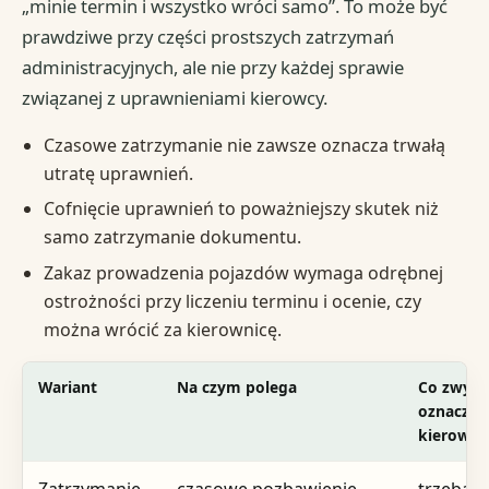
„minie termin i wszystko wróci samo”. To może być
prawdziwe przy części prostszych zatrzymań
administracyjnych, ale nie przy każdej sprawie
związanej z uprawnieniami kierowcy.
Czasowe zatrzymanie nie zawsze oznacza trwałą
utratę uprawnień.
Cofnięcie uprawnień to poważniejszy skutek niż
samo zatrzymanie dokumentu.
Zakaz prowadzenia pojazdów wymaga odrębnej
ostrożności przy liczeniu terminu i ocenie, czy
można wrócić za kierownicę.
Wariant
Na czym polega
Co zwykl
oznacza 
kierowcy
Zatrzymanie
czasowe pozbawienie
trzeba u