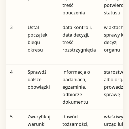
treść
potwierdze
pouczenia
statusu
3
Ustal
data kontroli,
w aktach
początek
data decyzji,
sprawy lub
biegu
treść
decyzji
okresu
rozstrzygnięcia
organu
4
Sprawdź
informacja o
starostwo
dalsze
badaniach,
albo organ
obowiązki
egzaminie,
prowadząc
odbiorze
sprawę
dokumentu
5
Zweryfikuj
dowód
właściwy
warunki
tożsamości,
urząd lub