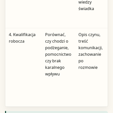
wiedzy
świadka
4. Kwalifikacja
Porównać,
Opis czynu,
A
robocza
czy chodzi o
treść
o
podżeganie,
komunikacji,
p
pomocnictwo
zachowanie
a
czy brak
po
z
karalnego
rozmowie
wpływu