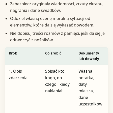
Zabezpiecz oryginały wiadomości, zrzuty ekranu,
nagrania i dane świadków.
Oddziel własną ocenę moralną sytuacji od
elementów, które da się wykazać dowodem.
Nie dopisuj treści rozmów z pamięci, jeśli da się je
odtworzyć z nośników.
Krok
Co zrobić
Dokumenty
G
lub dowody
s
1. Opis
Spisać kto,
Własna
D
zdarzenia
kogo, do
notatka,
r
czego i kiedy
daty,
d
nakłaniał
miejsca,
z
dane
uczestników