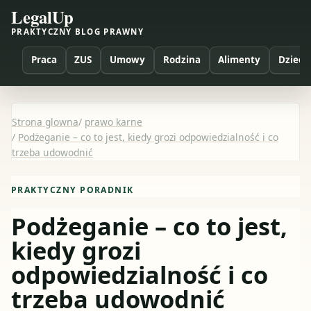
LegalUp
PRAKTYCZNY BLOG PRAWNY
Praca
ZUS
Umowy
Rodzina
Alimenty
Dzieci
Strona glowna
/
prawo karne
/
Podżeganie – co to jest, kiedy grozi odpowiedzialność i co
trzeba udowodnić
PRAKTYCZNY PORADNIK
Podżeganie – co to jest,
kiedy grozi
odpowiedzialność i co
trzeba udowodnić