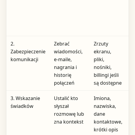
2.
Zebrać
Zrzuty
W
Zabezpieczenie
wiadomości,
ekranu,
a
komunikacji
e-maile,
pliki,
p
nagrania i
nośniki,
p
historię
billingi jeśli
p
połączeń
są dostępne
s
3. Wskazanie
Ustalić kto
Imiona,
D
świadków
słyszał
nazwiska,
z
rozmowę lub
dane
a
zna kontekst
kontaktowe,
p
krótki opis