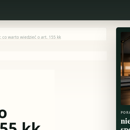
co warto wiedzieć o art. 155 kk
o
POR
ni
155 kk
sp