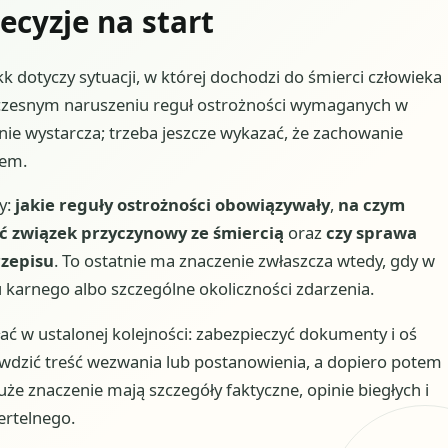
ecyzje na start
 dotyczy sytuacji, w której dochodzi do śmierci człowieka
oczesnym naruszeniu reguł ostrożności wymaganych w
nie wystarcza; trzeba jeszcze wykazać, że zachowanie
iem.
y:
jakie reguły ostrożności obowiązywały
,
na czym
 związek przyczynowy ze śmiercią
oraz
czy sprawa
rzepisu
. To ostatnie ma znaczenie zwłaszcza wtedy, gdy w
 karnego albo szczególne okoliczności zdarzenia.
iałać w ustalonej kolejności: zabezpieczyć dokumenty i oś
awdzić treść wezwania lub postanowienia, a dopiero potem
e znaczenie mają szczegóły faktyczne, opinie biegłych i
ertelnego.