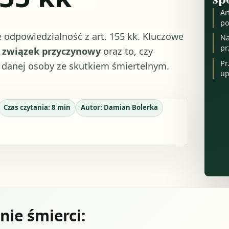
Ar
po
 odpowiedzialność z art. 155 kk. Kluczowe
Na
pr
,
związek przyczynowy
oraz to, czy
Pr
 danej osoby ze skutkiem śmiertelnym.
up
Czas czytania:
8
min
Autor:
Damian Bolerka
ie śmierci: