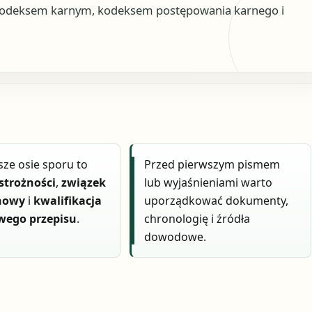
 kodeksem karnym, kodeksem postępowania karnego i
sze osie sporu to
Przed pierwszym pismem
strożności
,
związek
lub wyjaśnieniami warto
nowy
i
kwalifikacja
uporządkować dokumenty,
iwego przepisu
.
chronologię i źródła
dowodowe.