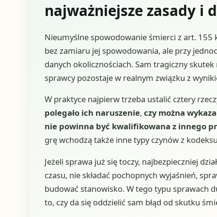
najważniejsze zasady i d
Nieumyślne spowodowanie śmierci z art. 155 kk
bez zamiaru jej spowodowania, ale przy jedn
danych okolicznościach. Sam tragiczny skutek 
sprawcy pozostaje w realnym związku z wynik
W praktyce najpierw trzeba ustalić cztery rzecz
polegało ich naruszenie
,
czy można wykazać
nie powinna być kwalifikowana z innego p
grę wchodzą także inne typy czynów z kodeksu
Jeżeli sprawa już się toczy, najbezpieczniej dz
czasu, nie składać pochopnych wyjaśnień, spr
budować stanowisko. W tego typu sprawach duż
to, czy da się oddzielić sam błąd od skutku śmi