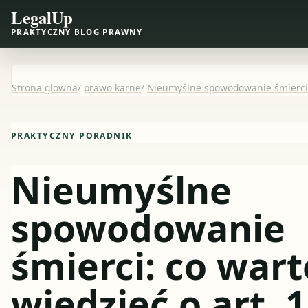
LegalUp
PRAKTYCZNY BLOG PRAWNY
Strona glowna
/
prawo karne
/
Nieumyślne spowodowanie śmierci: 
PRAKTYCZNY PORADNIK
Nieumyślne
spowodowanie
śmierci: co wart
wiedzieć o art. 