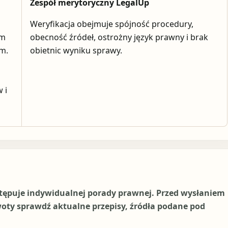
Zespół merytoryczny LegalUp
Weryfikacja obejmuje spójność procedury,
em
obecność źródeł, ostrożny język prawny i brak
ym.
obietnic wyniku sprawy.
 i
stępuje indywidualnej porady prawnej. Przed wysłaniem
woty sprawdź aktualne przepisy, źródła podane pod