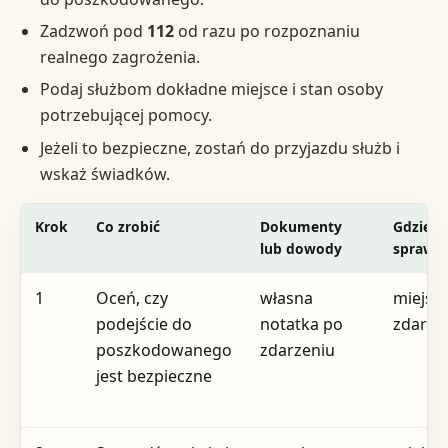
Zadzwoń pod
112
od razu po rozpoznaniu
realnego zagrożenia.
Podaj służbom dokładne miejsce i stan osoby
potrzebującej pomocy.
Jeżeli to bezpieczne, zostań do przyjazdu służb i
wskaż świadków.
Krok
Co zrobić
Dokumenty
Gdzie zg
lub dowody
sprawdz
1
Oceń, czy
własna
miejsc
podejście do
notatka po
zdarze
poszkodowanego
zdarzeniu
jest bezpieczne