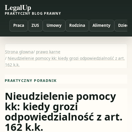
LegalUp
PRAKTYCZNY BLOG PRAWNY
Praca
ZUS
Umowy
Rodzina
Alimenty
Dzieci
Strona glowna
/
prawo karne
/
Nieudzielenie pomocy kk: kiedy grozi odpowiedzialność z art.
162 k.k.
PRAKTYCZNY PORADNIK
Nieudzielenie pomocy
kk: kiedy grozi
odpowiedzialność z art.
162 k.k.