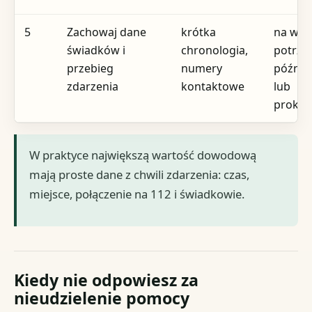
5
Zachowaj dane
krótka
na wła
świadków i
chronologia,
potrze
przebieg
numery
później
zdarzenia
kontaktowe
lub
prokur
W praktyce największą wartość dowodową
mają proste dane z chwili zdarzenia: czas,
miejsce, połączenie na 112 i świadkowie.
Kiedy nie odpowiesz za
nieudzielenie pomocy