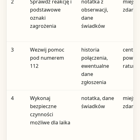
2
Sprawdź reakcję i
notatka z
miejsc
podstawowe
obserwacji,
zdarze
oznaki
dane
zagrożenia
świadków
3
Wezwij pomoc
historia
centr
pod numerem
połączenia,
powiad
112
ewentualne
ratun
dane
zgłoszenia
4
Wykonaj
notatka, dane
miejsc
bezpieczne
świadków
zdarze
czynności
możliwe dla laika