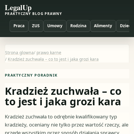
LegalUp
PRAKTYCZNY BLOG PRAWNY
Praca
ZUS
Umowy
Rodzina
Alimenty
Dzieci
Strona glowna
/
prawo karne
/
Kradzież zuchwała – co to jest i jaka grozi kara
PRAKTYCZNY PORADNIK
Kradzież zuchwała – co
to jest i jaka grozi kara
Kradzież zuchwała to odrębnie kwalifikowany typ
kradzieży, oceniany nie tylko przez wartość rzeczy, ale
przede wszystkim przez sposób działania sprawcy.