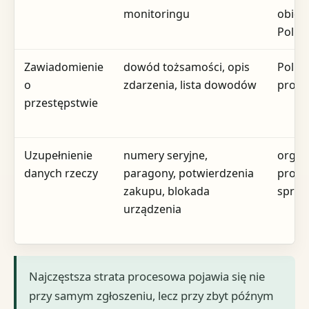
monitoringu
obiek
Policj
Zawiadomienie
dowód tożsamości, opis
Policj
o
zdarzenia, lista dowodów
proku
przestępstwie
Uzupełnienie
numery seryjne,
orga
danych rzeczy
paragony, potwierdzenia
prow
zakupu, blokada
spra
urządzenia
Najczęstsza strata procesowa pojawia się nie
przy samym zgłoszeniu, lecz przy zbyt późnym