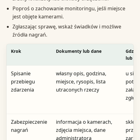
Poproś o zachowanie monitoringu, jeśli miejsce
jest objęte kamerami.
Zgłaszając sprawę, wskaż świadków i możliwe
źródła nagrań.
Krok
Dokumenty lub dane
Gdzie 
lub sp
Spisanie
własny opis, godzina,
u sieb
przebiegu
miejsce, rysopis, lista
potem
zdarzenia
utraconych rzeczy
załąc
zgłos
Zabezpieczenie
informacja o kamerach,
sklep,
nagrań
zdjęcia miejsca, dane
przew
administratora
zarzą