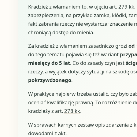
Kradzież z włamaniem to, w ujęciu art. 279 k
zabezpieczenia, na przykład zamka, kłódki, z
fakt zabrania rzeczy nie wystarcza; znaczenie 
chroniącą dostęp do mienia.
Za kradzież z włamaniem zasadniczo grozi
od 
do tego tematu pojawia się też wariant
przypa
miesięcy do 5 lat
. Co do zasady czyn jest
ścig
rzeczy, a wyjątek dotyczy sytuacji na szkodę os
pokrzywdzonego
.
W praktyce najpierw trzeba ustalić, czy było z
oceniać kwalifikację prawną. To rozróżnienie de
kradzieży z art.
278 kk
.
W sprawach karnych zestaw opis zdarzenia z
dowodami z akt.