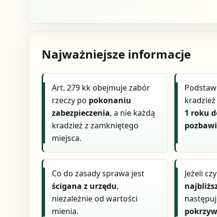
Najważniejsze informacje
Art. 279 kk obejmuje zabór
Podstaw
rzeczy po
pokonaniu
kradzie
zabezpieczenia
, a nie każdą
1 roku d
kradzież z zamkniętego
pozbawi
miejsca.
Co do zasady sprawa jest
Jeżeli c
ścigana z urzędu
,
najbliżs
niezależnie od wartości
następu
mienia.
pokrzy