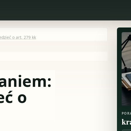
dzieć o art. 279 kk
maniem:
eć o
POR
kr