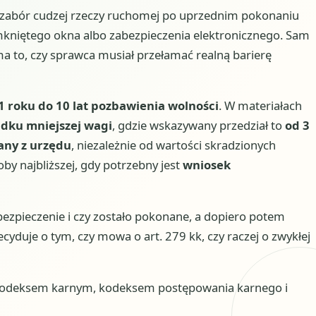
k, zabór cudzej rzeczy ruchomej po uprzednim pokonaniu
amkniętego okna albo zabezpieczenia elektronicznego. Sam
ma to, czy sprawca musiał przełamać realną barierę
1 roku do 10 lat pozbawienia wolności
. W materiałach
dku mniejszej wagi
, gdzie wskazywany przedział to
od 3
any z urzędu
, niezależnie od wartości skradzionych
oby najbliższej, gdy potrzebny jest
wniosek
abezpieczenie i czy zostało pokonane, a dopiero potem
cyduje o tym, czy mowa o art. 279 kk, czy raczej o zwykłej
 kodeksem karnym, kodeksem postępowania karnego i