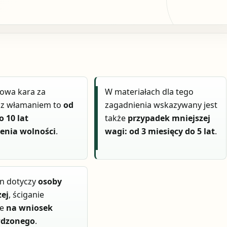
owa kara za
W materiałach dla tego
ż z włamaniem to
od
zagadnienia wskazywany jest
o 10 lat
także
przypadek mniejszej
enia wolności
.
wagi: od 3 miesięcy do 5 lat
.
zyn dotyczy
osoby
zej
, ściganie
je
na wniosek
wdzonego
.