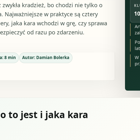
zwykła kradzież, bo chodzi nie tylko o
KL
10
a. Najważniejsze w praktyce są cztery
ery, jaka kara wchodzi w grę, czy sprawa
Ar
bezpieczyć od razu po zdarzeniu.
za
Po
la
W 
ia:
8
min
Autor:
Damian Bolerka
pr
 to jest i jaka kara