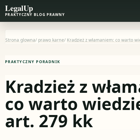
LegalUp
PRAKTYCZNY BLOG PRAWNY
Strona glowna
/
prawo karne
/
Kradzież z włamaniem: co warto wie
PRAKTYCZNY PORADNIK
Kradzież z wła
co warto wiedzi
art. 279 kk