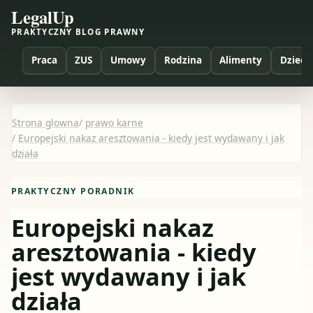
LegalUp
PRAKTYCZNY BLOG PRAWNY
Praca
ZUS
Umowy
Rodzina
Alimenty
Dzieci
Strona glowna
/
prawo karne
/
Europejski nakaz aresztowania - kiedy jest wydawany i jak
działa
PRAKTYCZNY PORADNIK
Europejski nakaz
aresztowania - kiedy
jest wydawany i jak
działa