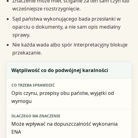
Znaczenie może mieć ściganie za ten sam czyn lub
wcześniejsze rozstrzygnięcie.
Sąd państwa wykonującego bada przesłanki w
oparciu o dokumenty, a nie sam opis medialny
sprawy.
Nie każda wada albo spór interpretacyjny blokuje
przekazanie.
Sytuacja
Wątpliwość co do podwójnej karalności
Co trzeba sprawdzić
Opis czynu, przepisy obu państw, wyjątki od
Dlaczego ma znaczenie
wymogu
Może wpływać na dopuszczalność wykonania
ENA