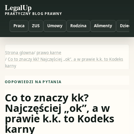
LegalUp
PRAKTYCZNY BLOG PRAWNY
Praca
ZUS
Umowy
Rodzina
Alimenty
Dzieci
Strona glowna
/
prawo karne
/
Co to znaczy kk? Najczęściej „ok”, a w prawie k.k. to Kodeks
karny
ODPOWIEDZI NA PYTANIA
Co to znaczy kk?
Najczęściej „ok”, a w
prawie k.k. to Kodeks
karny