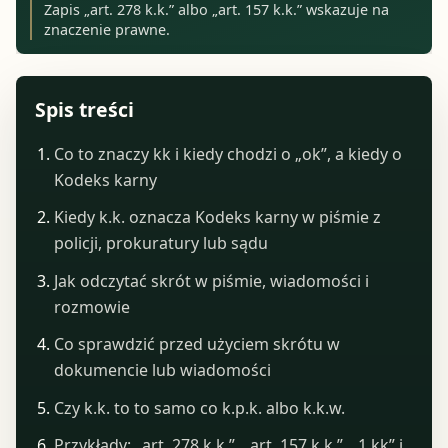
Zapis „art. 278 k.k.” albo „art. 157 k.k.” wskazuje na
znaczenie prawne.
Spis treści
Co to znaczy kk i kiedy chodzi o „ok”, a kiedy o
Kodeks karny
Kiedy k.k. oznacza Kodeks karny w piśmie z
policji, prokuratury lub sądu
Jak odczytać skrót w piśmie, wiadomości i
rozmowie
Co sprawdzić przed użyciem skrótu w
dokumencie lub wiadomości
Czy k.k. to to samo co k.p.k. albo k.k.w.
Przykłady: „art. 278 k.k.”, „art. 157 k.k.”, „1 kk” i