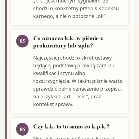
„k.k.” jest mocnym sygnałem, że
chodzi o konkretny przepis Kodeksu
karnego, a nie o potoczne „ok”.
Co oznacza k.k. w piśmie z
05
prokuratury lub sądu?
Najczęściej chodzi o skrót ustawy
będącej podstawą prawną zarzutu,
kwalifikacji czynu albo
rozstrzygnięcia. W takim piśmie warto
sprawdzić pełne oznaczenie przepisu,
na przykład „art. ... k.k.”, oraz
kontekst sprawy.
Czy k.k. to to samo co k.p.k.?
06
Nie. „k.k.” oznacza Kodeks karny, a