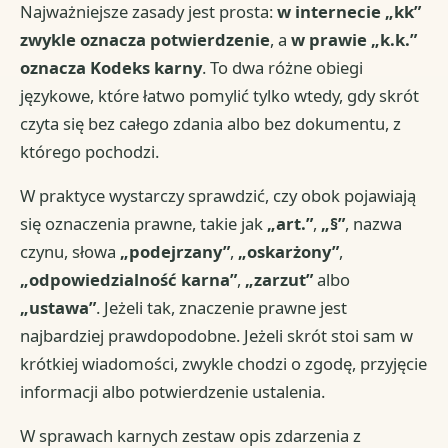
Najważniejsze zasady jest prosta:
w internecie „kk”
zwykle oznacza potwierdzenie
, a
w prawie „k.k.”
oznacza Kodeks karny
. To dwa różne obiegi
językowe, które łatwo pomylić tylko wtedy, gdy skrót
czyta się bez całego zdania albo bez dokumentu, z
którego pochodzi.
W praktyce wystarczy sprawdzić, czy obok pojawiają
się oznaczenia prawne, takie jak
„art.”
,
„§”
, nazwa
czynu, słowa
„podejrzany”
,
„oskarżony”
,
„odpowiedzialność karna”
,
„zarzut”
albo
„ustawa”
. Jeżeli tak, znaczenie prawne jest
najbardziej prawdopodobne. Jeżeli skrót stoi sam w
krótkiej wiadomości, zwykle chodzi o zgodę, przyjęcie
informacji albo potwierdzenie ustalenia.
W sprawach karnych zestaw opis zdarzenia z