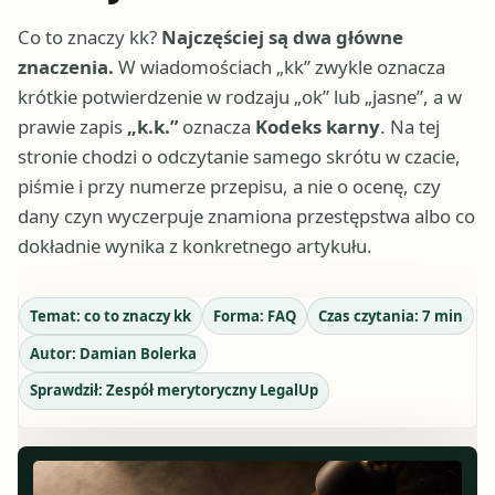
Co to znaczy kk?
Najczęściej są dwa główne
znaczenia.
W wiadomościach „kk” zwykle oznacza
krótkie potwierdzenie w rodzaju „ok” lub „jasne”, a w
prawie zapis
„k.k.”
oznacza
Kodeks karny
. Na tej
stronie chodzi o odczytanie samego skrótu w czacie,
piśmie i przy numerze przepisu, a nie o ocenę, czy
dany czyn wyczerpuje znamiona przestępstwa albo co
dokładnie wynika z konkretnego artykułu.
Temat:
co to znaczy kk
Forma:
FAQ
Czas czytania:
7
min
Autor:
Damian Bolerka
Sprawdził:
Zespół merytoryczny LegalUp