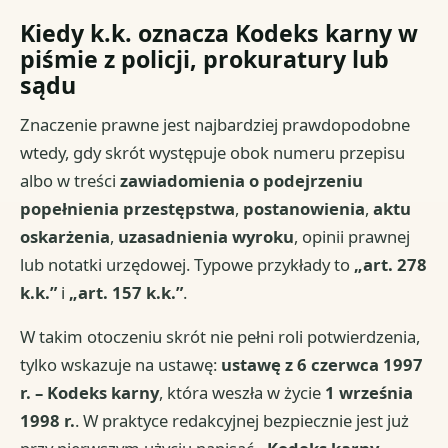
Kiedy k.k. oznacza Kodeks karny w
piśmie z policji, prokuratury lub
sądu
Znaczenie prawne jest najbardziej prawdopodobne
wtedy, gdy skrót występuje obok numeru przepisu
albo w treści
zawiadomienia o podejrzeniu
popełnienia przestępstwa
,
postanowienia
,
aktu
oskarżenia
,
uzasadnienia wyroku
, opinii prawnej
lub notatki urzędowej. Typowe przykłady to
„art. 278
k.k.”
i
„art. 157 k.k.”
.
W takim otoczeniu skrót nie pełni roli potwierdzenia,
tylko wskazuje na ustawę:
ustawę z 6 czerwca 1997
r. – Kodeks karny
, która weszła w życie
1 września
1998 r.
. W praktyce redakcyjnej bezpiecznie jest już