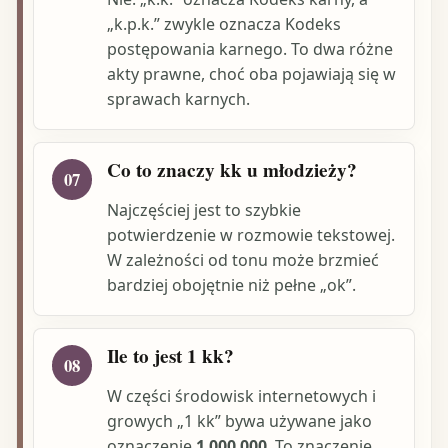
„k.p.k.” zwykle oznacza Kodeks
postępowania karnego. To dwa różne
akty prawne, choć oba pojawiają się w
sprawach karnych.
Co to znaczy kk u młodzieży?
07
Najczęściej jest to szybkie
potwierdzenie w rozmowie tekstowej.
W zależności od tonu może brzmieć
bardziej obojętnie niż pełne „ok”.
Ile to jest 1 kk?
08
W części środowisk internetowych i
growych „1 kk” bywa używane jako
oznaczenie
1 000 000
. To znaczenie