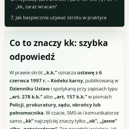
„kk, zaraz wracam”
Jak bezpiecznie używać skrótu w praktyce
Co to znaczy kk: szybka
odpowiedź
W prawie skrót
„k.k.”
oznacza
ustawę z 6
czerwca 1997 r. – Kodeks karny
, publikowaną w
Dzienniku Ustaw
i spotykaną przy zapisach typu
„art. 278 k.k.”
albo
„art. 157 k.k.”
w pismach
Policji, prokuratury, sądu, obrońcy lub
pełnomocnika
. W czacie, SMS-ie i komunikatorze
samo
„kk”
najczęściej znaczy tylko
„ok”, „jasne”
albo „potwierdzam”
. Ten poradnik wyjaśnia, jak