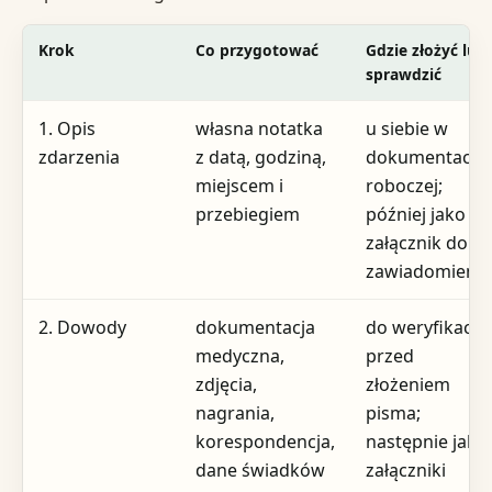
Krok
Co przygotować
Gdzie złożyć lub
sprawdzić
1. Opis
własna notatka
u siebie w
zdarzenia
z datą, godziną,
dokumentacji
miejscem i
roboczej;
przebiegiem
później jako
załącznik do
zawiadomienia
2. Dowody
dokumentacja
do weryfikacji
medyczna,
przed
zdjęcia,
złożeniem
nagrania,
pisma;
korespondencja,
następnie jako
dane świadków
załączniki