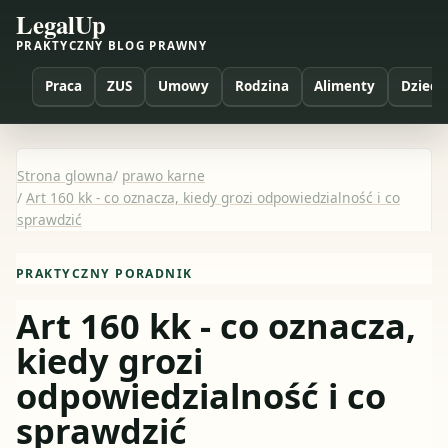
LegalUp
PRAKTYCZNY BLOG PRAWNY
Praca
ZUS
Umowy
Rodzina
Alimenty
Dzieci
Strona glowna
/
prawo karne
/
Art 160 kk - co oznacza, kiedy grozi odpowiedzialność i co
sprawdzić
PRAKTYCZNY PORADNIK
Art 160 kk - co oznacza,
kiedy grozi
odpowiedzialność i co
sprawdzić