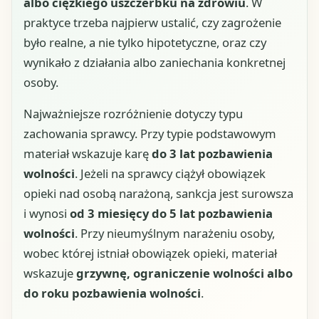
albo ciężkiego uszczerbku na zdrowiu
. W
praktyce trzeba najpierw ustalić, czy zagrożenie
było realne, a nie tylko hipotetyczne, oraz czy
wynikało z działania albo zaniechania konkretnej
osoby.
Najważniejsze rozróżnienie dotyczy typu
zachowania sprawcy. Przy typie podstawowym
materiał wskazuje karę
do 3 lat pozbawienia
wolności
. Jeżeli na sprawcy ciążył obowiązek
opieki nad osobą narażoną, sankcja jest surowsza
i wynosi
od 3 miesięcy do 5 lat pozbawienia
wolności
. Przy nieumyślnym narażeniu osoby,
wobec której istniał obowiązek opieki, materiał
wskazuje
grzywnę, ograniczenie wolności albo
do roku pozbawienia wolności
.