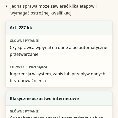
Jedna sprawa może zawierać kilka etapów i
wymagać ostrożnej kwalifikacji.
Sytuacja
Art. 287 kk
Główne pytanie
Czy sprawca wpłynął na dane albo automatyczne
Co zwykle przesądza
przetwarzanie
Ingerencja w system, zapis lub przepływ danych
bez upoważnienia
Klasyczne oszustwo internetowe
Czy pokrzywdzony został wprowadzony w błąd