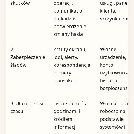
skutków
operacji,
usługi, panel
komunikat o
klienta,
blokadzie,
skrzynka e-mai
potwierdzenie
zmiany hasła
2.
Zrzuty ekranu,
Własne
Zabezpieczenie
logi, alerty,
urządzenie,
śladów
korespondencja,
konto
numery
użytkownika,
transakcji
historia
bezpieczeństw
3. Ułożenie osi
Lista zdarzeń z
Własna notatk
czasu
godzinami i
robocza na
źródłem
podstawie
informacji
systemów i