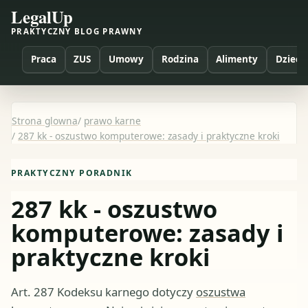
LegalUp
PRAKTYCZNY BLOG PRAWNY
Praca
ZUS
Umowy
Rodzina
Alimenty
Dzieci
Strona glowna
/
prawo karne
/
287 kk - oszustwo komputerowe: zasady i praktyczne kroki
PRAKTYCZNY PORADNIK
287 kk - oszustwo
komputerowe: zasady i
praktyczne kroki
Art. 287 Kodeksu karnego dotyczy
oszustwa