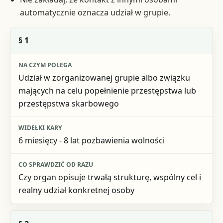
automatycznie oznacza udział w grupie.
Wariant z art. 258 kk
§ 1
Na czym polega
Udział w zorganizowanej grupie albo związku
Widełki kary
mających na celu popełnienie przestępstwa lub
przestępstwa skarbowego
Co sprawdzić od razu
6 miesięcy - 8 lat pozbawienia wolności
Czy organ opisuje trwałą strukturę, wspólny cel i
realny udział konkretnej osoby