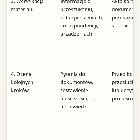
3. Weryfikacja
Informacje o
Akta sprawy
materiału
przeszukaniu,
dokumenty 
zabezpieczeniach,
przekazane
korespondencji,
stronie
urządzeniach
4. Ocena
Pytania do
Przed kole
kolejnych
dokumentów,
przesłucha
kroków
zestawienie
lub decyzją
nieścisłości, plan
procesową
odpowiedzi