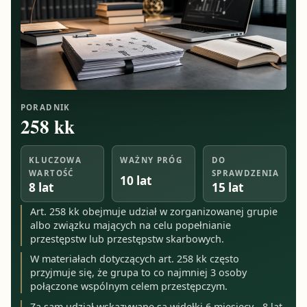
PORADNIK
258 kk
KLUCZOWA
WAŻNY PRÓG
DO
WARTOŚĆ
SPRAWDZENIA
10 lat
8 lat
15 lat
Art. 258 kk obejmuje udział w zorganizowanej grupie
albo związku mających na celu popełnianie
przestępstw lub przestępstw skarbowych.
W materiałach dotyczących art. 258 kk często
przyjmuje się, że grupa to co najmniej 3 osoby
połączone wspólnym celem przestępczym.
Za sam udział wskazywane są widełki 6 miesięcy - 8 lat,