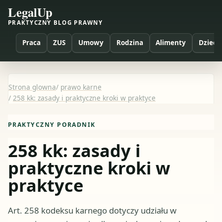
LegalUp
PRAKTYCZNY BLOG PRAWNY
Praca
ZUS
Umowy
Rodzina
Alimenty
Dzieci
Strona glowna
/
prawo karne
/
258 kk: zasady i praktyczne kroki w praktyce
PRAKTYCZNY PORADNIK
258 kk: zasady i
praktyczne kroki w
praktyce
Art. 258 kodeksu karnego dotyczy udziału w