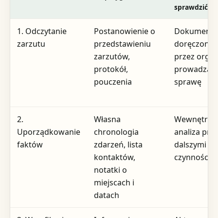
sprawdzić
1. Odczytanie
Postanowienie o
Dokumenty
zarzutu
przedstawieniu
doręczone
zarzutów,
przez orga
protokół,
prowadząc
pouczenia
sprawę
2.
Własna
Wewnętrzn
Uporządkowanie
chronologia
analiza prz
faktów
zdarzeń, lista
dalszymi
kontaktów,
czynnościa
notatki o
miejscach i
datach