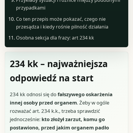
Przykłady sytuacji i różnice między podobnymi
przypadkami
Co ten przepis może pokazać, czego nie
przesądza i kiedy rośnie pilność działania
Osobna sekcja dla frazy: art 234 kk
234 kk – najważniejsza
odpowiedź na start
234 kk odnosi się do
fałszywego oskarżenia
innej osoby przed organem
. Żeby w ogóle
rozważać art. 234 k.k., trzeba sprawdzić
jednocześnie:
kto złożył zarzut, komu go
postawiono, przed jakim organem padło