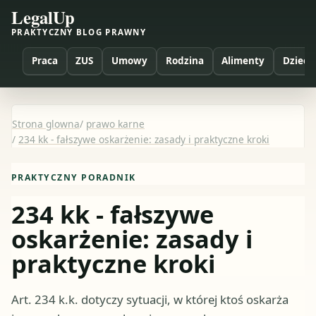
LegalUp
PRAKTYCZNY BLOG PRAWNY
Praca
ZUS
Umowy
Rodzina
Alimenty
Dzieci
Strona glowna
/
prawo karne
/
234 kk - fałszywe oskarżenie: zasady i praktyczne kroki
PRAKTYCZNY PORADNIK
234 kk - fałszywe
oskarżenie: zasady i
praktyczne kroki
Art. 234 k.k. dotyczy sytuacji, w której ktoś oskarża