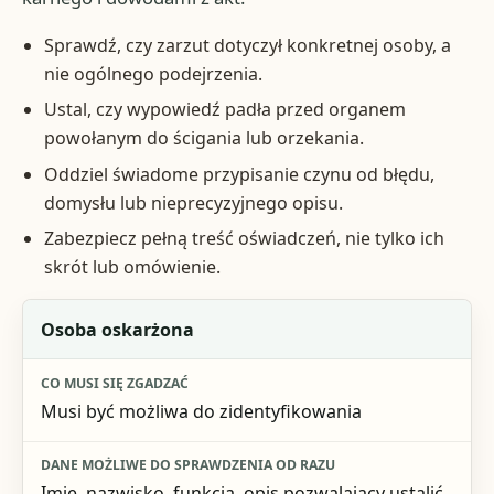
Sprawdź, czy zarzut dotyczył konkretnej osoby, a
nie ogólnego podejrzenia.
Ustal, czy wypowiedź padła przed organem
powołanym do ścigania lub orzekania.
Oddziel świadome przypisanie czynu od błędu,
domysłu lub nieprecyzyjnego opisu.
Zabezpiecz pełną treść oświadczeń, nie tylko ich
skrót lub omówienie.
Element oceny
Osoba oskarżona
Co musi się zgadzać
Musi być możliwa do zidentyfikowania
Dane możliwe do sprawdzenia od razu
Ryzyko błędu
Imię, nazwisko, funkcja, opis pozwalający ustalić