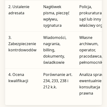
2. Ustalenie
Nagłówek
Policja,
adresata
pisma, pieczęć
prokuratura,
wpływu,
sąd lub inny
sygnatura
właściwy orga
3.
Wiadomości,
Własne
Zabezpieczenie
nagrania,
archiwum,
kontrdowodów
billing,
operator,
dokumenty,
pracodawca,
świadkowie
pełnomocnik
4. Ocena
Porównanie art.
Analiza sprawy
kwalifikacji
234, 233, 238 i
ewentualnie
212 k.k.
konsultacja
prawna