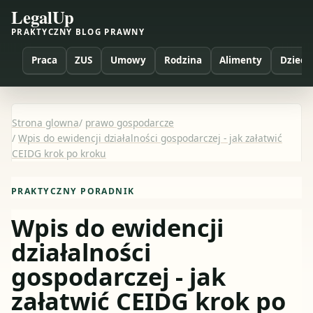
LegalUp
PRAKTYCZNY BLOG PRAWNY
Praca
ZUS
Umowy
Rodzina
Alimenty
Dzieci
Strona glowna
/
prawo gospodarcze
/
Wpis do ewidencji działalności gospodarczej - jak załatwić
CEIDG krok po kroku
PRAKTYCZNY PORADNIK
Wpis do ewidencji
działalności
gospodarczej - jak
załatwić CEIDG krok po