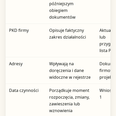
późniejszym
obiegiem
dokumentów
PKD firmy
Opisuje faktyczny
Aktualn
zakres działalności
lub
przygo
lista PK
Adresy
Wpływają na
Dokume
doręczenia i dane
firmowe
widoczne w rejestrze
projekt
Data czynności
Porządkuje moment
Wniosek
rozpoczęcia, zmiany,
1
zawieszenia lub
wznowienia