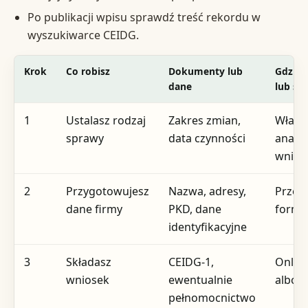
Po publikacji wpisu sprawdź treść rekordu w
wyszukiwarce CEIDG.
Krok
Co robisz
Dokumenty lub
Gdzie 
dane
lub sp
1
Ustalasz rodzaj
Zakres zmian,
Własn
sprawy
data czynności
analiz
wnios
2
Przygotowujesz
Nazwa, adresy,
Przed
dane firmy
PKD, dane
formu
identyfikacyjne
3
Składasz
CEIDG-1,
Online
wniosek
ewentualnie
albo 
pełnomocnictwo