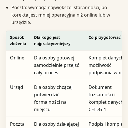
Poczta: wymaga największej staranności, bo
korekta jest mniej operacyjna niż online lub w
urzędzie.
Sposób
Dla kogo jest
Co przygotować
złożenia
najpraktyczniejszy
Online
Dla osoby gotowej
Komplet danych i
samodzielnie przejść
możliwość
cały proces
podpisania wnios
Urząd
Dla osoby chcącej
Dokument
potwierdzić
tożsamości i
formalności na
komplet danych d
miejscu
CEIDG-1
Poczta
Dla osoby działającej
Podpis i komplet