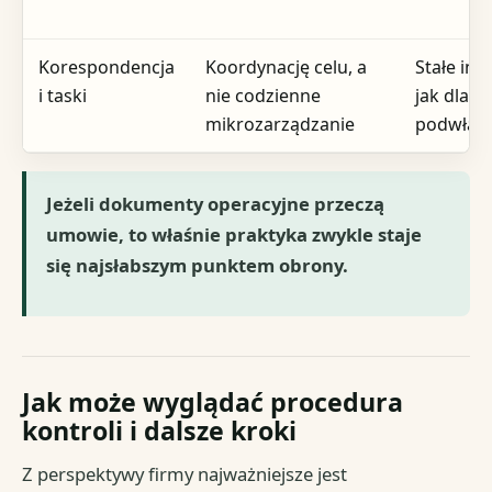
Korespondencja
Koordynację celu, a
Stałe ins
i taski
nie codzienne
jak dla
mikrozarządzanie
podwład
Jeżeli dokumenty operacyjne przeczą
umowie, to właśnie praktyka zwykle staje
się najsłabszym punktem obrony.
Jak może wyglądać procedura
kontroli i dalsze kroki
Z perspektywy firmy najważniejsze jest