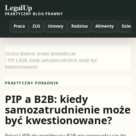
LegalUp
PRAKTYCZNY BLOG PRAWNY
Praca
ZUS
Umowy
Rodzina
Alimenty
Dzieci
Strona glowna
/
prawo gospodarcze
/
PIP a B2B: kiedy samozatrudnienie może być
kwestionowane?
PRAKTYCZNY PORADNIK
PIP a B2B: kiedy
samozatrudnienie może
być kwestionowane?
Relacja PIP do współpracy B2B nie sprowadza się do