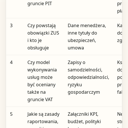
gruncie PIT
proc
płat
3
Czy powstają
Dane menedżera,
Kadry
obowiązki ZUS
inne tytuły do
doku
i kto je
ubezpieczeń,
zgło
obsługuje
umowa
4
Czy model
Zapisy o
Księ
wykonywania
samodzielności,
dora
usług może
odpowiedzialności,
poda
być oceniany
ryzyku
proc
także na
gospodarczym
fakt
gruncie VAT
5
Jakie są zasady
Załączniki KPI,
Nego
raportowania,
budżet, polityki
stron