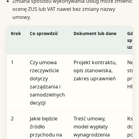
Zmiana sposobu wykonywania usług może zmienić
ocenę ZUS lub VAT nawet bez zmiany nazwy
umowy.
Krok
Co sprawdzić
Dokument lub dane
Gdzi
spraw
uzgo
1
Czy umowa
Projekt kontraktu,
Nego
rzeczywiście
opis stanowiska,
stron
dotyczy
zakres uprawnień
praw
zarządzania i
HR
samodzielnych
decyzji
2
Jakie będzie
Treść umowy,
Księ
źródło
model wypłaty
dora
przychodu na
wynagrodzenia
poda