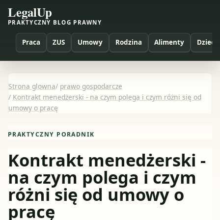
LegalUp
PRAKTYCZNY BLOG PRAWNY
Praca
ZUS
Umowy
Rodzina
Alimenty
Dzieci
Strona glowna
/
prawo gospodarcze
/
Kontrakt menedżerski - na czym polega i czym różni się od
umowy o pracę
PRAKTYCZNY PORADNIK
Kontrakt menedżerski -
na czym polega i czym
różni się od umowy o
pracę