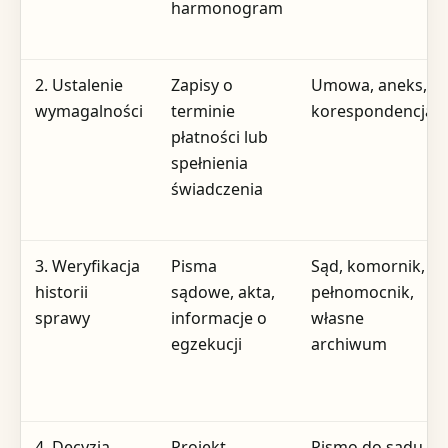
harmonogram
2. Ustalenie
Zapisy o
Umowa, aneks,
wymagalności
terminie
korespondencja
płatności lub
spełnienia
świadczenia
3. Weryfikacja
Pisma
Sąd, komornik,
historii
sądowe, akta,
pełnomocnik,
sprawy
informacje o
własne
egzekucji
archiwum
4. Decyzja
Projekt
Pismo do sądu