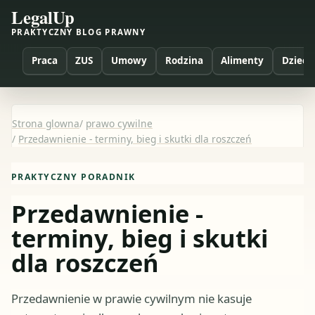
LegalUp
PRAKTYCZNY BLOG PRAWNY
Praca
ZUS
Umowy
Rodzina
Alimenty
Dzieci
Strona glowna
/
prawo cywilne
/
Przedawnienie - terminy, bieg i skutki dla roszczeń
PRAKTYCZNY PORADNIK
Przedawnienie -
terminy, bieg i skutki
dla roszczeń
Przedawnienie w prawie cywilnym nie kasuje