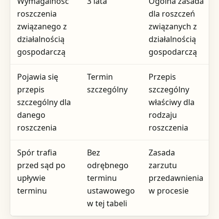
Wymagalność
3 lata
Ogólna zasada
roszczenia
dla roszczeń
związanego z
związanych z
działalnością
działalnością
gospodarczą
gospodarczą
Pojawia się
Termin
Przepis
przepis
szczególny
szczególny
szczególny dla
właściwy dla
danego
rodzaju
roszczenia
roszczenia
Spór trafia
Bez
Zasada
przed sąd po
odrębnego
zarzutu
upływie
terminu
przedawnienia
terminu
ustawowego
w procesie
w tej tabeli