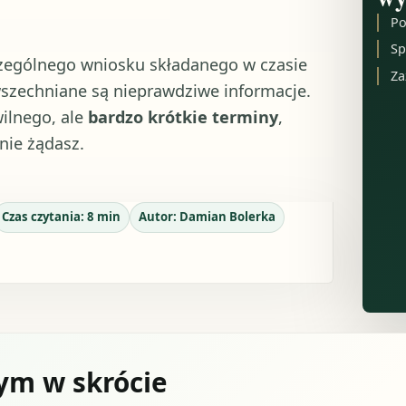
Po
Sp
zególnego wniosku składanego w czasie
Za
wszechniane są nieprawdziwe informacje.
wilnego, ale
bardzo krótkie terminy
,
nie żądasz.
Czas czytania:
8
min
Autor:
Damian Bolerka
ym w skrócie