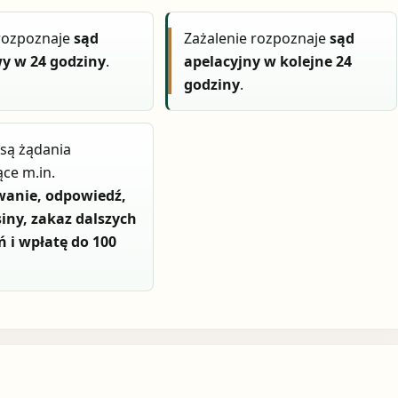
rozpoznaje
sąd
Zażalenie rozpoznaje
sąd
y w 24 godziny
.
apelacyjny w kolejne 24
godziny
.
są żądania
ce m.in.
wanie, odpowiedź,
iny, zakaz dalszych
 i wpłatę do 100