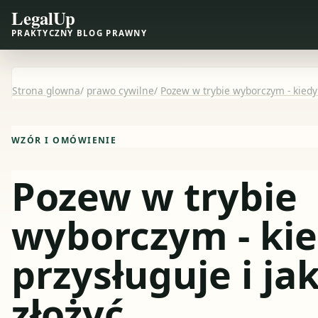
LegalUp
PRAKTYCZNY BLOG PRAWNY
Strona glowna
/
prawo cywilne
/
Pozew w trybie wyborczym - kiedy 
WZÓR I OMÓWIENIE
Pozew w trybie
wyborczym - ki
przysługuje i ja
złożyć