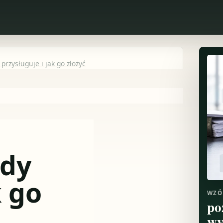
przysługuje i jak go złożyć
edy
k go
WZÓ
po
wy