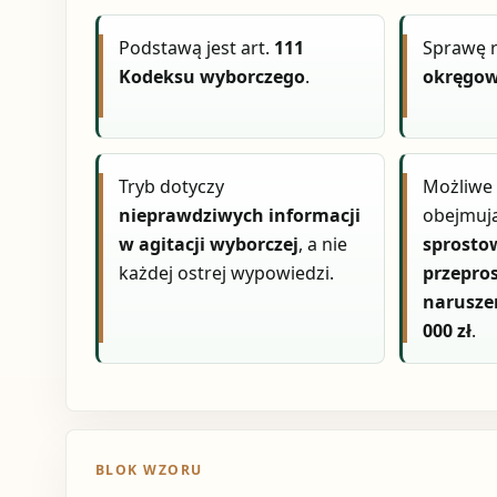
Podstawą jest art.
111
Sprawę 
Kodeksu wyborczego
.
okręgow
Tryb dotyczy
Możliwe 
nieprawdziwych informacji
obejmują
w agitacji wyborczej
, a nie
sprosto
każdej ostrej wypowiedzi.
przepros
naruszeń
000 zł
.
BLOK WZORU