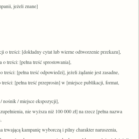
anii, jeżeli znane]
i o treści: [dokładny cytat lub wierne odtworzenie przekazu],
o treści: [pełna treść sprostowania],
reści: [pełna treść odpowiedzi], jeżeli żądanie jest zasadne,
reści: [pełna treść przeprosin] w [miejsce publikacji, format,
/ nośnik / miejsce ekspozycji],
zupełnienia, nie wyższa niż 100 000 zł] na rzecz [pełna nazwa
,
 trwającą kampanię wyborczą i pilny charakter naruszenia,