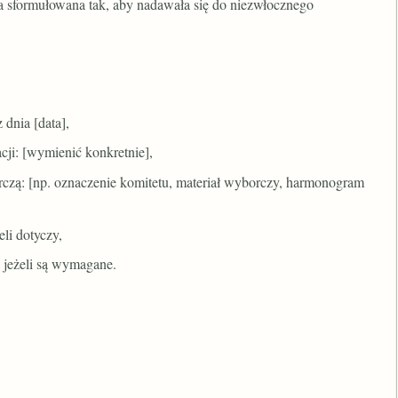
ała sformułowana tak, aby nadawała się do niezwłocznego
 dnia [data],
ji: [wymienić konkretnie],
rczą: [np. oznaczenie komitetu, materiał wyborczy, harmonogram
li dotyczy,
, jeżeli są wymagane.