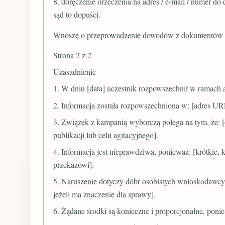
8. doręczenie orzeczenia na adres / e-mail / numer d
sąd to dopuści.
Wnoszę o przeprowadzenie dowodów z dokumentów i
Strona 2 z 2
Uzasadnienie
1. W dniu [data] uczestnik rozpowszechnił w ramach ag
2. Informacja została rozpowszechniona w: [adres URL
3. Związek z kampanią wyborczą polega na tym, że: [
publikacji lub celu agitacyjnego].
4. Informacja jest nieprawdziwa, ponieważ: [krótkie
przekazowi].
5. Naruszenie dotyczy dóbr osobistych wnioskodawcy w
jeżeli ma znaczenie dla sprawy].
6. Żądane środki są konieczne i proporcjonalne, poni