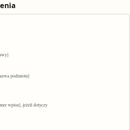
enia
rawy]
nazwa podmiotu]
mer wpisu], jeżeli dotyczy