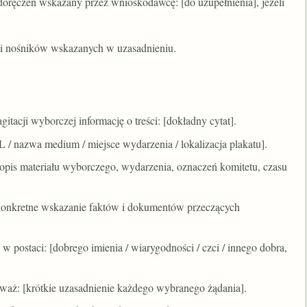
o doręczeń wskazany przez wnioskodawcę: [do uzupełnienia], jeżeli
 nośników wskazanych w uzasadnieniu.
itacji wyborczej informację o treści: [dokładny cytat].
 / nazwa medium / miejsce wydarzenia / lokalizacja plakatu].
opis materiału wyborczego, wydarzenia, oznaczeń komitetu, czasu
, konkretne wskazanie faktów i dokumentów przeczących
 postaci: [dobrego imienia / wiarygodności / czci / innego dobra,
eważ: [krótkie uzasadnienie każdego wybranego żądania].