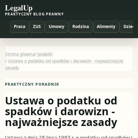
LegalUp
PRAKTYCZNY BLOG PRAWNY
Praca
ZUS
Umowy
Rodzina
Alimenty
Dzieci
Strona glowna
/
podatki
/
Ustawa o podatku od spadków i darowizn - najważniejsze
zasady
PRAKTYCZNY PORADNIK
Ustawa o podatku od
spadków i darowizn -
najważniejsze zasady
Ustawa z dnia 28 lipca 1983 r. o podatku od spadków i