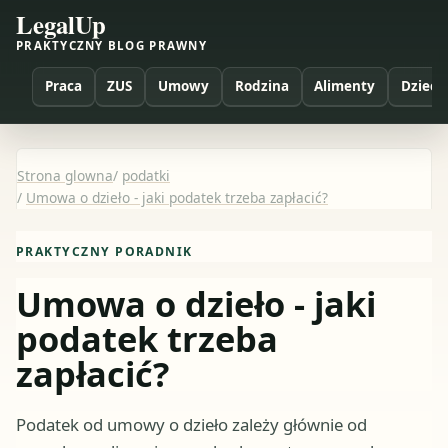
LegalUp
PRAKTYCZNY BLOG PRAWNY
Praca
ZUS
Umowy
Rodzina
Alimenty
Dzieci
Strona glowna
/
podatki
/
Umowa o dzieło - jaki podatek trzeba zapłacić?
PRAKTYCZNY PORADNIK
Umowa o dzieło - jaki
podatek trzeba
zapłacić?
Podatek od umowy o dzieło zależy głównie od