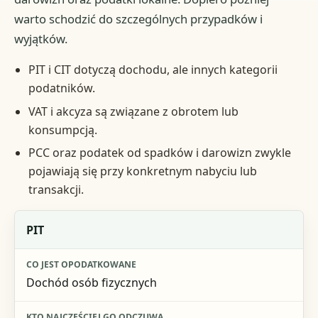
warto schodzić do szczególnych przypadków i
wyjątków.
PIT i CIT dotyczą dochodu, ale innych kategorii
podatników.
VAT i akcyza są związane z obrotem lub
konsumpcją.
PCC oraz podatek od spadków i darowizn zwykle
pojawiają się przy konkretnym nabyciu lub
transakcji.
Rodzaj podatku
PIT
Co jest opodatkowane
Dochód osób fizycznych
Kto najczęściej go odczuwa