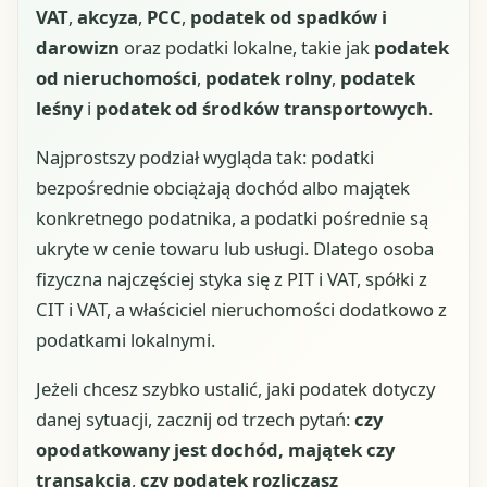
VAT
,
akcyza
,
PCC
,
podatek od spadków i
darowizn
oraz podatki lokalne, takie jak
podatek
od nieruchomości
,
podatek rolny
,
podatek
leśny
i
podatek od środków transportowych
.
Najprostszy podział wygląda tak: podatki
bezpośrednie obciążają dochód albo majątek
konkretnego podatnika, a podatki pośrednie są
ukryte w cenie towaru lub usługi. Dlatego osoba
fizyczna najczęściej styka się z PIT i VAT, spółki z
CIT i VAT, a właściciel nieruchomości dodatkowo z
podatkami lokalnymi.
Jeżeli chcesz szybko ustalić, jaki podatek dotyczy
danej sytuacji, zacznij od trzech pytań:
czy
opodatkowany jest dochód, majątek czy
transakcja
,
czy podatek rozliczasz