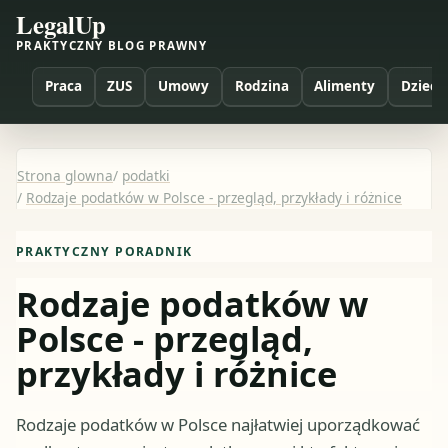
LegalUp
PRAKTYCZNY BLOG PRAWNY
Praca
ZUS
Umowy
Rodzina
Alimenty
Dzieci
Strona glowna
/
podatki
/
Rodzaje podatków w Polsce - przegląd, przykłady i różnice
PRAKTYCZNY PORADNIK
Rodzaje podatków w
Polsce - przegląd,
przykłady i różnice
Rodzaje podatków w Polsce najłatwiej uporządkować