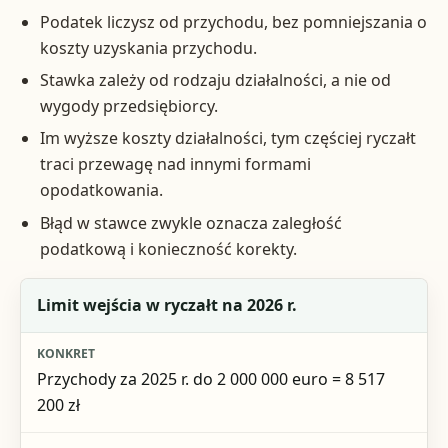
Podatek liczysz od przychodu, bez pomniejszania o
koszty uzyskania przychodu.
Stawka zależy od rodzaju działalności, a nie od
wygody przedsiębiorcy.
Im wyższe koszty działalności, tym częściej ryczałt
traci przewagę nad innymi formami
opodatkowania.
Błąd w stawce zwykle oznacza zaległość
podatkową i konieczność korekty.
Element decyzji
Limit wejścia w ryczałt na 2026 r.
Konkret
Przychody za 2025 r. do 2 000 000 euro = 8 517
Dokument lub organ
200 zł
Podstawa lub uwaga