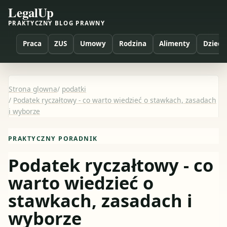
LegalUp
PRAKTYCZNY BLOG PRAWNY
Praca
ZUS
Umowy
Rodzina
Alimenty
Dzieci
Strona glowna
/
podatki
/
Podatek ryczałtowy - co warto wiedzieć o stawkach, zasadach
i wyborze
PRAKTYCZNY PORADNIK
Podatek ryczałtowy - co
warto wiedzieć o
stawkach, zasadach i
wyborze