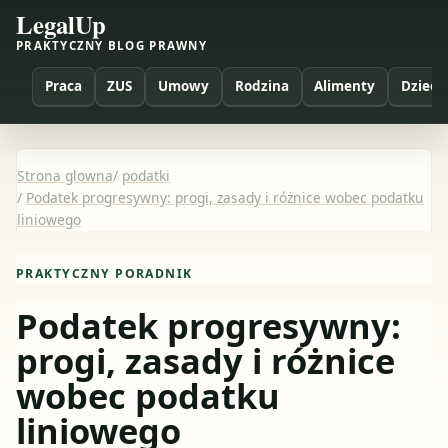
LegalUp
PRAKTYCZNY BLOG PRAWNY
Praca
ZUS
Umowy
Rodzina
Alimenty
Dzieci
Strona glowna
/
podatki
/
Podatek progresywny: progi, zasady i różnice wobec podatku
liniowego
PRAKTYCZNY PORADNIK
Podatek progresywny:
progi, zasady i różnice
wobec podatku
liniowego