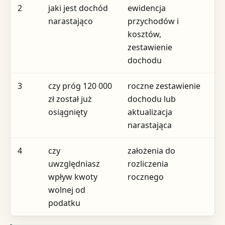
2
jaki jest dochód
ewidencja
p
narastająco
przychodów i
wp
kosztów,
zestawienie
dochodu
3
czy próg 120 000
roczne zestawienie
z
zł został już
dochodu lub
g
osiągnięty
aktualizacja
s
narastająca
4
czy
założenia do
p
uwzględniasz
rozliczenia
ca
wpływ kwoty
rocznego
ko
wolnej od
podatku