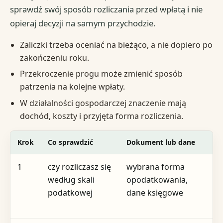
sprawdź swój sposób rozliczania przed wpłatą i nie
opieraj decyzji na samym przychodzie.
Zaliczki trzeba oceniać na bieżąco, a nie dopiero po
zakończeniu roku.
Przekroczenie progu może zmienić sposób
patrzenia na kolejne wpłaty.
W działalności gospodarczej znaczenie mają
dochód, koszty i przyjęta forma rozliczenia.
Krok
Co sprawdzić
Dokument lub dane
T
1
czy rozliczasz się
wybrana forma
p
według skali
opodatkowania,
wp
podatkowej
dane księgowe
p
sy