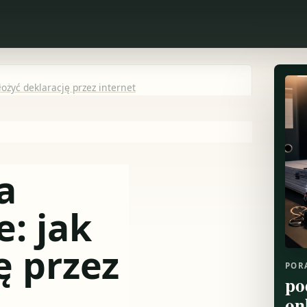
ożyć deklarację przez internet
a
: jak
ę przez
POR
po
on