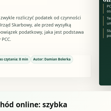
PC
os
zwykle rozliczyć podatek od czynności
Te
u
Urząd Skarbowy, ale przed wysyłką
St
obowiązek podatkowy, jaka jest podstawa
po
y PCC.
as czytania:
8
min
Autor:
Damian Bolerka
hód online: szybka