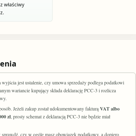
z właściwy
z.
enia
 wyjścia jest ustalenie, czy umowa sprzedaży podlega podatkowi
anym wariancie kupujący składa deklarację PCC-3 i rozlicza
owy.
VAT albo
 sposób. Jeżeli zakup został udokumentowany fakturą
000 zł
, prosty schemat z deklaracją PCC-3 nie będzie miał
rw sprawdź, czy w ogóle masz obowiązek podatkowy, a dopiero