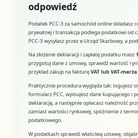
odpowiedź
Podatek PCC-3 za samochód online składasz co
prywatnej i transakcja podlega podatkowi od c
PCC-3 wysyłasz przez e-Urząd Skarbowy, a po
Na złożenie deklaracji i zapłatę podatku masz
przygotuj dane z umowy, sprawdź wartość rynko
przykład zakup na fakturę
VAT lub VAT-marża
Praktycznie procedura wygląda tak: logujesz s
formularz PCC, wpisujesz dane kupującego i po
deklarację, a następnie opłacasz należność pr
zamiast wartości rynkowej, spóźnienie z term
podatkowego.
W podatkach sprawdź właściwą ustawę, objaśn