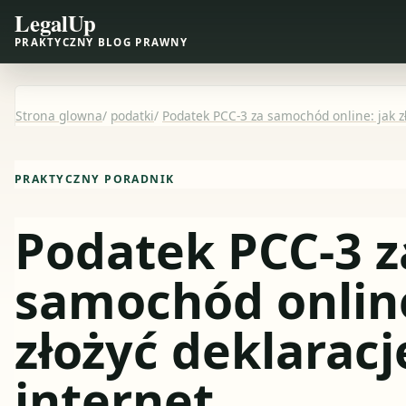
LegalUp
PRAKTYCZNY BLOG PRAWNY
Strona glowna
/
podatki
/
Podatek PCC-3 za samochód online: jak zł
PRAKTYCZNY PORADNIK
Podatek PCC-3 z
samochód online
złożyć deklaracj
internet