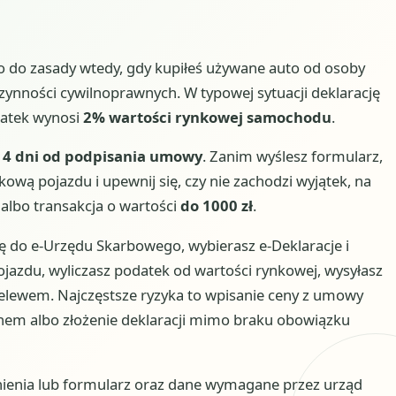
 do zasady wtedy, gdy kupiłeś używane auto od osoby
zynności cywilnoprawnych. W typowej sytuacji deklarację
datek wynosi
2% wartości rynkowej samochodu
.
14 dni od podpisania umowy
. Zanim wyślesz formularz,
wą pojazdu i upewnij się, czy nie zachodzi wyjątek, na
albo transakcja o wartości
do 1000 zł
.
ię do e-Urzędu Skarbowego, wybierasz e-Deklaracje i
jazdu, wyliczasz podatek od wartości rynkowej, wysyłasz
zelewem. Najczęstsze ryzyka to wpisanie ceny z umowy
inem albo złożenie deklaracji mimo braku obowiązku
ienia lub formularz oraz dane wymagane przez urząd