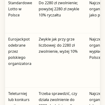
Standardowe
Do 2280 zł zwolnienie;
Najczęśc
Lotto w
powyżej 2280 zł zwykle
organiza
Polsce
10% ryczałtu
jako płat
Eurojackpot
Zwykle jak przy grze
Najczęśc
odebrane
liczbowej: do 2280 zł
organiza
przez
zwolnienie, wyżej 10%
wypłacaj
polskiego
Polsce
organizatora
Teleturniej
Trzeba sprawdzić, czy
Najczęśc
lub konkurs
działa zwolnienie do
organiza