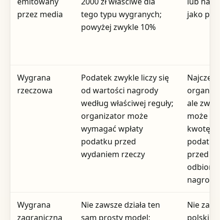
emitowany
2000 zł właściwe dla
lub nad
przez media
tego typu wygranych;
jako płat
powyżej zwykle 10%
Wygrana
Podatek zwykle liczy się
Najczęśc
rzeczowa
od wartości nagrody
organiza
według właściwej reguły;
ale zwyc
organizator może
może wp
wymagać wpłaty
kwotę
podatku przed
podatku
wydaniem rzeczy
przed
odbiore
nagrody
Wygrana
Nie zawsze działa ten
Nie zaw
zagraniczna
sam prosty model;
polski