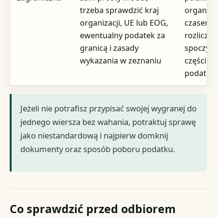
trzeba sprawdzić kraj
organiza
organizacji, UE lub EOG,
czasem
ewentualny podatek za
rozliczen
granicą i zasady
spoczyw
wykazania w zeznaniu
częścio
podatni
Jeżeli nie potrafisz przypisać swojej wygranej do
jednego wiersza bez wahania, potraktuj sprawę
jako niestandardową i najpierw domknij
dokumenty oraz sposób poboru podatku.
Co sprawdzić przed odbiorem