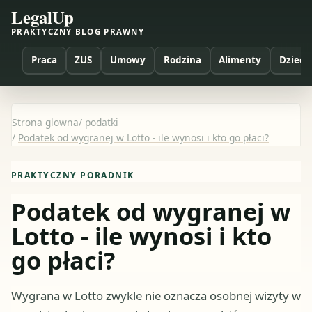
LegalUp
PRAKTYCZNY BLOG PRAWNY
Praca
ZUS
Umowy
Rodzina
Alimenty
Dzieci
Strona glowna
/
podatki
/
Podatek od wygranej w Lotto - ile wynosi i kto go płaci?
PRAKTYCZNY PORADNIK
Podatek od wygranej w
Lotto - ile wynosi i kto
go płaci?
Wygrana w Lotto zwykle nie oznacza osobnej wizyty w