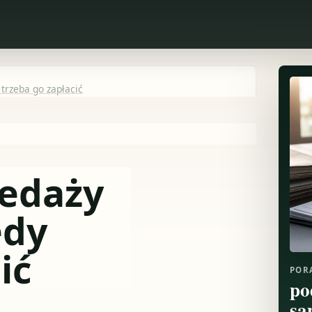
trzeba go zapłacić
zedaży
edy
ić
POR
po
sa