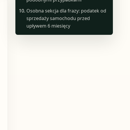
Osobna sekcja dla frazy: podatek od
sprzedaży samochodu przed
upływem 6 miesięcy