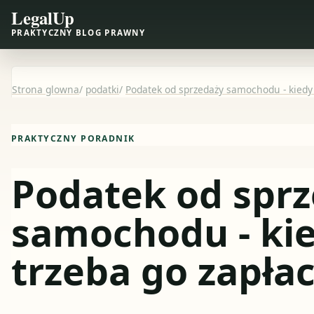
LegalUp
PRAKTYCZNY BLOG PRAWNY
Strona glowna
/
podatki
/
Podatek od sprzedaży samochodu - kiedy 
PRAKTYCZNY PORADNIK
Podatek od spr
samochodu - ki
trzeba go zapłac