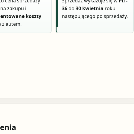
to cena sprzedaży
Sprzedaż wykazuje się w
PIT-
na zakupu i
36
do
30 kwietnia
roku
entowane koszty
następującego po sprzedaży.
 z autem.
enia