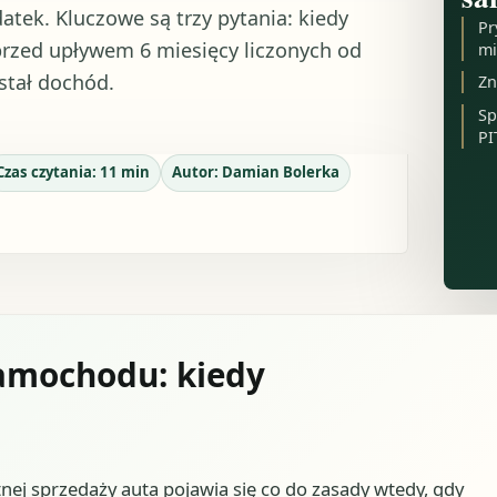
tek. Kluczowe są trzy pytania: kiedy
Pr
przed upływem 6 miesięcy liczonych od
mi
stał dochód.
Zn
Sp
PI
Czas czytania:
11
min
Autor:
Damian Bolerka
amochodu: kiedy
j sprzedaży auta pojawia się co do zasady wtedy, gdy