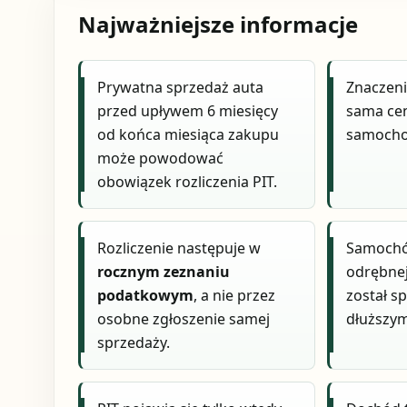
Najważniejsze informacje
Prywatna sprzedaż auta
Znaczen
przed upływem 6 miesięcy
sama ce
od końca miesiąca zakupu
samocho
może powodować
obowiązek rozliczenia PIT.
Rozliczenie następuje w
Samochó
rocznym zeznaniu
odrębnej 
podatkowym
, a nie przez
został s
osobne zgłoszenie samej
dłuższym
sprzedaży.