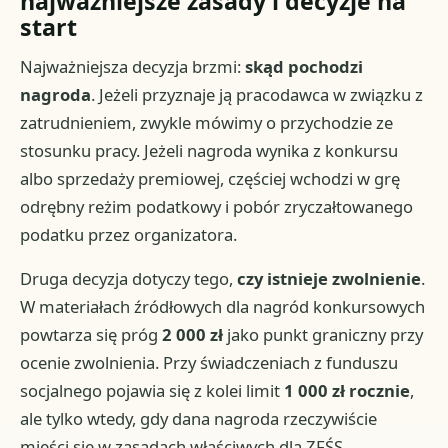
najważniejsze zasady i decyzje na
start
Najważniejsza decyzja brzmi:
skąd pochodzi
nagroda
. Jeżeli przyznaje ją pracodawca w związku z
zatrudnieniem, zwykle mówimy o przychodzie ze
stosunku pracy. Jeżeli nagroda wynika z konkursu
albo sprzedaży premiowej, częściej wchodzi w grę
odrębny reżim podatkowy i pobór zryczałtowanego
podatku przez organizatora.
Druga decyzja dotyczy tego,
czy istnieje zwolnienie
.
W materiałach źródłowych dla nagród konkursowych
powtarza się próg
2 000 zł
jako punkt graniczny przy
ocenie zwolnienia. Przy świadczeniach z funduszu
socjalnego pojawia się z kolei limit
1 000 zł rocznie
,
ale tylko wtedy, gdy dana nagroda rzeczywiście
mieści się w zasadach właściwych dla ZFŚS.