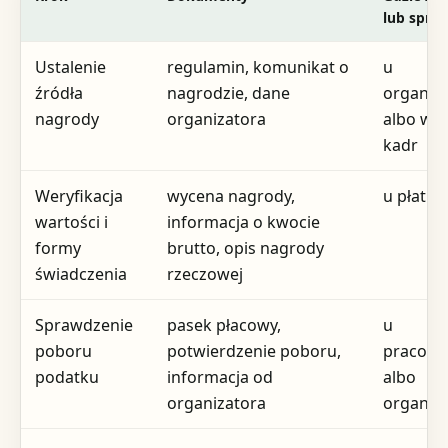
lub spra
Ustalenie
regulamin, komunikat o
u
źródła
nagrodzie, dane
organiz
nagrody
organizatora
albo w d
kadr
Weryfikacja
wycena nagrody,
u płatni
wartości i
informacja o kwocie
formy
brutto, opis nagrody
świadczenia
rzeczowej
Sprawdzenie
pasek płacowy,
u
poboru
potwierdzenie poboru,
pracoda
podatku
informacja od
albo
organizatora
organiz