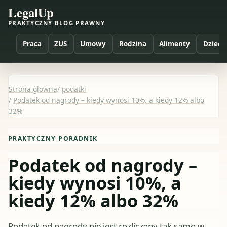
LegalUp
PRAKTYCZNY BLOG PRAWNY
Praca
ZUS
Umowy
Rodzina
Alimenty
Dzieci
Strona glowna
/
podatki
/
Podatek od nagrody – kiedy wynosi 10%, a kiedy 12% albo
32%
PRAKTYCZNY PORADNIK
Podatek od nagrody –
kiedy wynosi 10%, a
kiedy 12% albo 32%
Podatek od nagrody nie jest rozliczany tak samo w