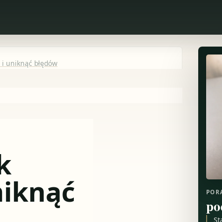
T i uniknąć błędów
k
niknąć
POR
po
St