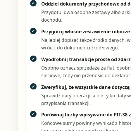
✓
Oddziel dokumenty przychodowe od 
Przygotuj dwa osobne zestawy albo arku
dochodu.
✓
Przygotuj własne zestawienie robocze z
Najlepiej dopisać także źródło danych, wa
wrócić do dokumentu źródłowego.
✓
Wyodrębnij transakcje proste od zdar
Osobno oznacz sprzedaże za fiat, osobno 
sieciowe, żeby nie przenosić do deklaracj
✓
Zweryfikuj, że wszystkie dane dotycz
Sprawdź daty operacji, a nie tylko daty
przypisania transakcji.
✓
Porównaj liczby wpisywane do PIT-38
Końcowe sumy powinny wynikać z historii
lub zaokrągleń robionych na końcu.