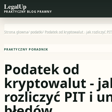
LegalUp
PRAKTYCZNY BLOG PRAWNY
Strona glowna
/
podatki
/
Podatek od kryptowalut - jak rozliczyć PI
PRAKTYCZNY PORADNIK
Podatek od
kryptowalut - ja
rozliczyć PIT i u
błędów