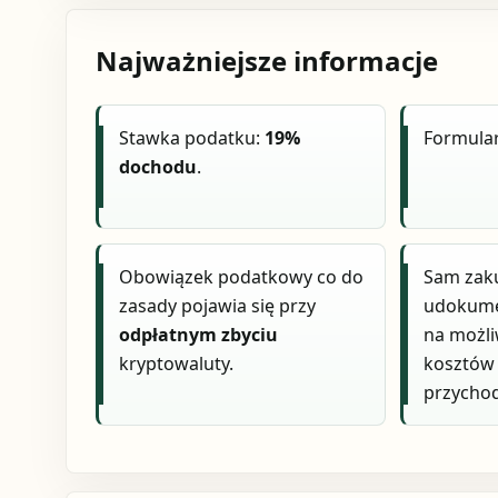
Najważniejsze informacje
Stawka podatku:
19%
Formular
dochodu
.
Obowiązek podatkowy co do
Sam zak
zasady pojawia się przy
udokume
odpłatnym zbyciu
na możl
kryptowaluty.
kosztów
przycho