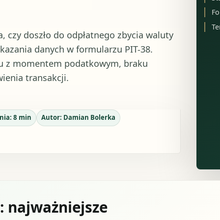
Fo
Te
a, czy doszło do odpłatnego zbycia waluty
ykazania danych w formularzu PIT-38.
upu z momentem podatkowym, braku
enia transakcji.
nia:
8
min
Autor:
Damian Bolerka
: najważniejsze