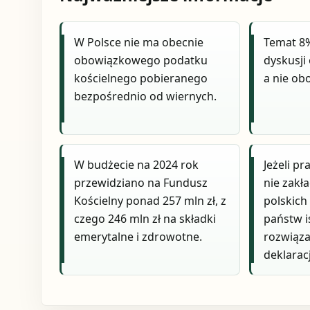
W Polsce nie ma obecnie
Temat 8%
obowiązkowego podatku
dyskusji
kościelnego pobieranego
a nie ob
bezpośrednio od wiernych.
W budżecie na 2024 rok
Jeżeli pr
przewidziano na Fundusz
nie zakł
Kościelny ponad 257 mln zł, z
polskich
czego 246 mln zł na składki
państw i
emerytalne i zdrowotne.
rozwiąza
deklarac