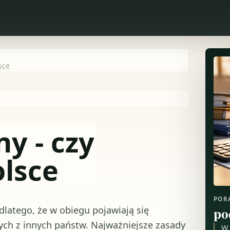
sce
y - czy
lsce
POR
po
dlatego, że w obiegu pojawiają się
ych z innych państw. Najważniejsze zasady
W 