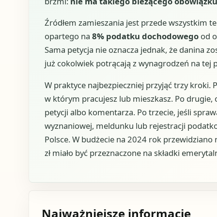
brzmi:
nie ma takiego bieżącego obowiązk
Źródłem zamieszania jest przede wszystkim te
opartego na
8% podatku dochodowego
od o
Sama petycja nie oznacza jednak, że danina z
już cokolwiek potrącają z wynagrodzeń na tej 
W praktyce najbezpieczniej przyjąć trzy kroki.
w którym pracujesz lub mieszkasz. Po drugie, 
petycji albo komentarza. Po trzecie, jeśli spraw
wyznaniowej, meldunku lub rejestracji podatk
Polsce. W budżecie na 2024 rok przewidziano 
zł miało być przeznaczone na składki emerytal
Najważniejsze informacje