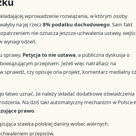
zku
akładającej wprowadzenie rozwiązania, w którym osoby
ałyby na jej rzecz
8% podatku dochodowego
. Sam fakt
rozpatrzeniem nie oznacza jeszcze uchwalenia ustawy, wejśc
ków wynagrodzeń.
pu sprawy.
Petycja to nie ustawa
, a publiczna dyskusja o
bowiązującym przepisem. Jeżeli więc natrafiasz na
w sprawdź, czy opisuje ona projekt, komentarz medialny c
go łatwo uznać, że należy składać dodatkowe oświadczenia
grodzenia. Na dziś taki automatyczny mechanizm w Polsce
ązujące prawo
.
wiązująca stawka polskiej daniny wobec wiernych.
 uchwaleniem przepisów.