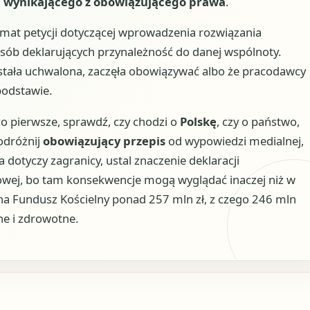
u wynikającego z obowiązującego prawa
.
mat petycji dotyczącej wprowadzenia rozwiązania
sób deklarujących przynależność do danej wspólnoty.
ostała uchwalona, zaczęła obowiązywać albo że pracodawcy
podstawie.
 Po pierwsze, sprawdź, czy chodzi o
Polskę
, czy o państwo,
odróżnij
obowiązujący przepis
od wypowiedzi medialnej,
a dotyczy zagranicy, ustal znaczenie deklaracji
owej, bo tam konsekwencje mogą wyglądać inaczej niż w
na Fundusz Kościelny ponad 257 mln zł, z czego 246 mln
ne i zdrowotne.