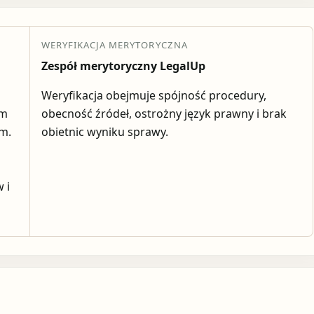
WERYFIKACJA MERYTORYCZNA
Zespół merytoryczny LegalUp
Weryfikacja obejmuje spójność procedury,
em
obecność źródeł, ostrożny język prawny i brak
ym.
obietnic wyniku sprawy.
 i