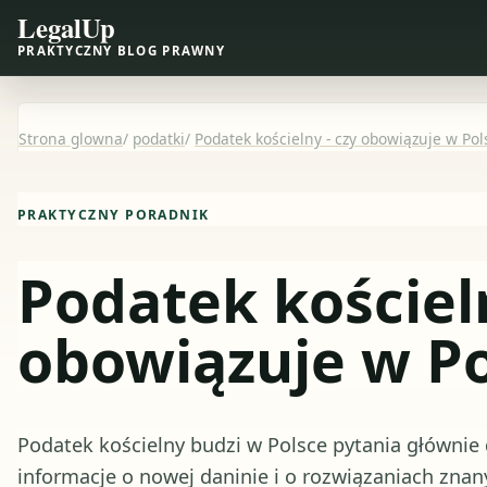
LegalUp
PRAKTYCZNY BLOG PRAWNY
Strona glowna
/
podatki
/
Podatek kościelny - czy obowiązuje w Pol
PRAKTYCZNY PORADNIK
Podatek kościeln
obowiązuje w Po
Podatek kościelny budzi w Polsce pytania głównie 
informacje o nowej daninie i o rozwiązaniach znan