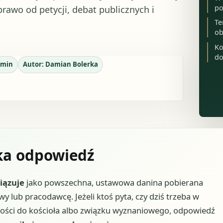
po
prawo od petycji, debat publicznych i
Te
ob
Ko
do
min
Autor:
Damian Bolerka
tka odpowiedź
iązuje
jako powszechna, ustawowa danina pobierana
 lub pracodawcę. Jeżeli ktoś pyta, czy dziś trzeba w
żności do kościoła albo związku wyznaniowego, odpowiedź