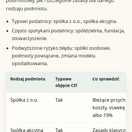
podmiotowy, jak i szczególne zasady dla danego
rodzaju podmiotu.
Typowi podatnicy: spółka z o.o., spółka akcyjna.
Często spotykani podatnicy: spółdzielnia, fundacja,
stowarzyszenie.
Podwyższone ryzyko błędu: spółki osobowe,
podmioty powiązane, zmiana modelu
opodatkowania.
Rodzaj podmiotu
Typowe
Co sprawdzić
objęcie CIT
Spółka z o.o.
Tak
Bieżące przychod
koszty, stawkę 9
albo 19%
Spółka akcyjna
Tak
Zasady klasyczne