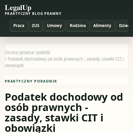
LegalUp
PRAKTYCZNY BLOG PRAWNY
Praca
ZUS
Umowy
Rodzina
Alimenty
Dzieci
Strona glowna
/
podatki
/
Podatek dochodowy od osób prawnych - zasady, stawki CIT i
obowiązki
PRAKTYCZNY PORADNIK
Podatek dochodowy od
osób prawnych -
zasady, stawki CIT i
obowiązki