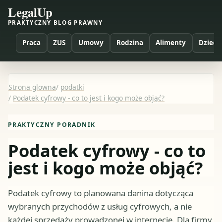
LegalUp
PRAKTYCZNY BLOG PRAWNY
Praca
ZUS
Umowy
Rodzina
Alimenty
Dzieci
Strona glowna
/
podatki
/
Podatek cyfrowy - co to jest i kogo może objąć?
PRAKTYCZNY PORADNIK
Podatek cyfrowy - co to
jest i kogo może objąć?
Podatek cyfrowy to planowana danina dotycząca
wybranych przychodów z usług cyfrowych, a nie
każdej sprzedaży prowadzonej w internecie. Dla firmy