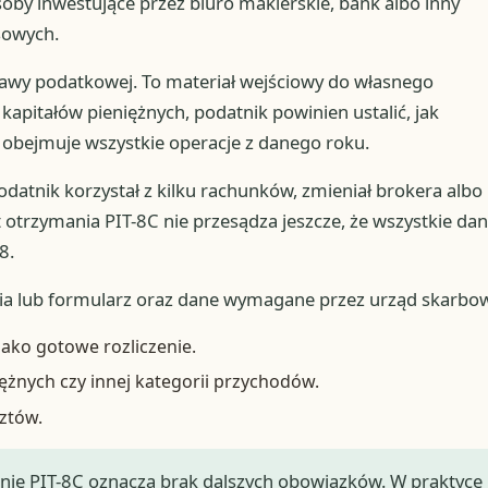
oby inwestujące przez biuro maklerskie, bank albo inny
sowych.
rawy podatkowej. To materiał wejściowy do własnego
 kapitałów pieniężnych, podatnik powinien ustalić, jak
 obejmuje wszystkie operacje z danego roku.
datnik korzystał z kilku rachunków, zmieniał brokera albo
kt otrzymania PIT-8C nie przesądza jeszcze, że wszystkie da
8.
ia lub formularz oraz dane wymagane przez urząd skarbow
jako gotowe rozliczenie.
ężnych czy innej kategorii przychodów.
sztów.
anie PIT-8C oznacza brak dalszych obowiązków. W praktyce