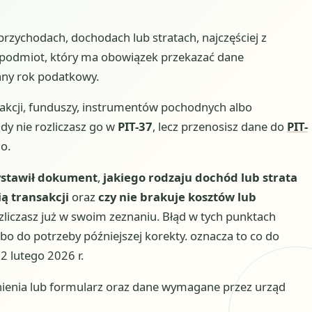
rzychodach, dochodach lub stratach, najczęściej z
podmiot, który ma obowiązek przekazać dane
any rok podatkowy.
 akcji, funduszy, instrumentów pochodnych albo
dy nie rozliczasz go w
PIT-37
, lecz przenosisz dane do
PIT-
o.
ystawił dokument
,
jakiego rodzaju dochód lub strata
ią transakcji
oraz
czy nie brakuje kosztów lub
ozliczasz już w swoim zeznaniu. Błąd w tych punktach
o do potrzeby późniejszej korekty. oznacza to co do
 lutego 2026 r.
ienia lub formularz oraz dane wymagane przez urząd