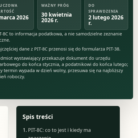
UCZOWA
WAŻNY PRÓG
DO
RTOŚĆ
SPRAWDZENIA
30 kwietnia
marca 2026
2 lutego 2026
2026 r.
r.
T-8C to informacja podatkowa, a nie samodzielne zeznanie
czne.
jczęściej dane z PIT-8C przenosi się do formularza PIT-38.
dmiot wystawiający przekazuje dokument do urzędu
arbowego do końca stycznia, a podatnikowi do końca lutego;
y termin wypada w dzień wolny, przesuwa się na najbliższy
ień roboczy.
Spis treści
PIT-8C: co to jest i kiedy ma