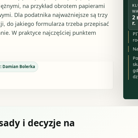
iężnymi, na przykład obrotem papierami
KL
WA
mi. Dla podatnika najważniejsze są trzy
2 
r.
i, do jakiego formularza trzeba przepisać
anie. W praktyce najczęściej punktem
PI
ro
Na
Po
sk
r:
Damian Bolerka
gd
dz
sady i decyzje na