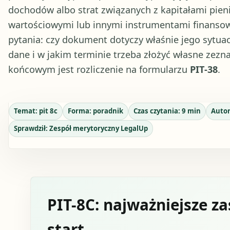
dochodów albo strat związanych z kapitałami pien
wartościowymi lub innymi instrumentami finansowy
pytania: czy dokument dotyczy właśnie jego sytuacj
dane i w jakim terminie trzeba złożyć własne zezn
końcowym jest rozliczenie na formularzu
PIT-38
.
Temat:
pit 8c
Forma:
poradnik
Czas czytania:
9
min
Auto
Sprawdził:
Zespół merytoryczny LegalUp
PIT-8C: najważniejsze za
start