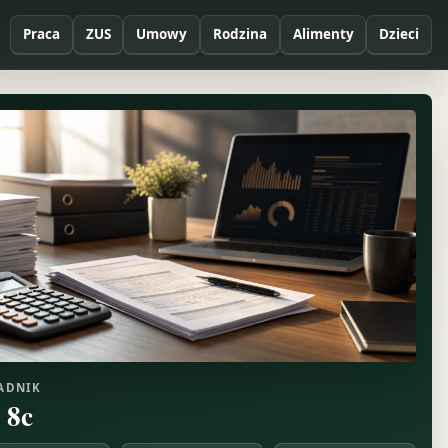
Praca
ZUS
Umowy
Rodzina
Alimenty
Dzieci
ADNIK
t 8c