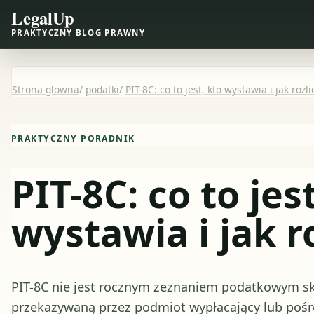
LegalUp
PRAKTYCZNY BLOG PRAWNY
Strona glowna
/
podatki
/
PIT-8C: co to jest, kto wystawia i jak rozli
PRAKTYCZNY PORADNIK
PIT-8C: co to jes
wystawia i jak r
PIT-8C nie jest rocznym zeznaniem podatkowym sk
przekazywaną przez podmiot wypłacający lub pośre