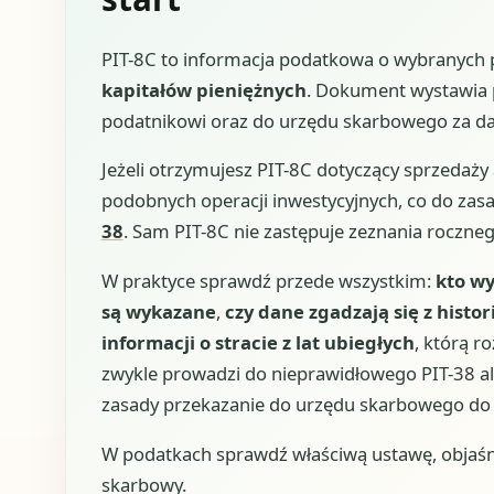
PIT-8C to informacja podatkowa o wybranych p
kapitałów pieniężnych
. Dokument wystawia 
podatnikowi oraz do urzędu skarbowego za d
Jeżeli otrzymujesz PIT-8C dotyczący sprzedaży
podobnych operacji inwestycyjnych, co do zasa
38
. Sam PIT-8C nie zastępuje zeznania roczneg
W praktyce sprawdź przede wszystkim:
kto w
są wykazane
,
czy dane zgadzają się z histor
informacji o stracie z lat ubiegłych
, którą r
zwykle prowadzi do nieprawidłowego PIT-38 alb
zasady przekazanie do urzędu skarbowego do 2
W podatkach sprawdź właściwą ustawę, objaśn
skarbowy.