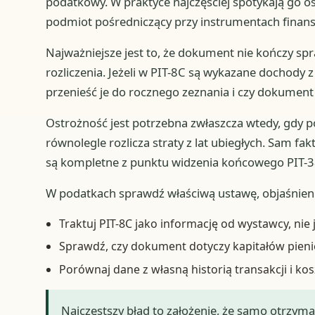
podatkowy. W praktyce najczęściej spotykają go os
podmiot pośredniczący przy instrumentach finan
Najważniejsze jest to, że dokument nie kończy sp
rozliczenia. Jeżeli w PIT-8C są wykazane dochody z
przenieść je do rocznego zeznania i czy dokument
Ostrożność jest potrzebna zwłaszcza wtedy, gdy po
równolegle rozlicza straty z lat ubiegłych. Sam fa
są kompletne z punktu widzenia końcowego PIT-3
W podatkach sprawdź właściwą ustawę, objaśnien
Traktuj PIT-8C jako informację od wystawcy, nie 
Sprawdź, czy dokument dotyczy kapitałów pieni
Porównaj dane z własną historią transakcji i ko
Najczęstszy błąd to założenie, że samo otrzym