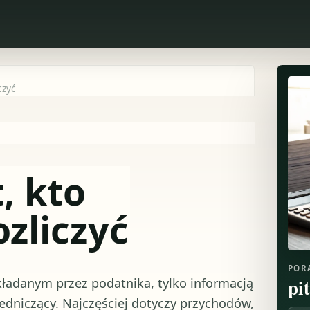
czyć
t, kto
ozliczyć
POR
pi
ładanym przez podatnika, tylko informacją
dniczący. Najczęściej dotyczy przychodów,