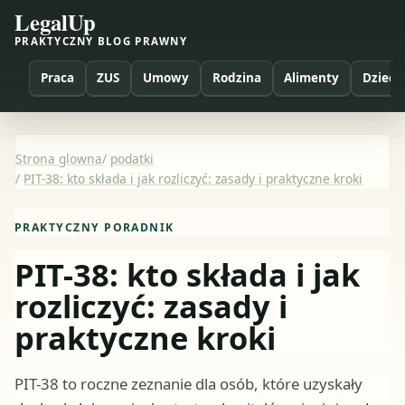
LegalUp
PRAKTYCZNY BLOG PRAWNY
Praca
ZUS
Umowy
Rodzina
Alimenty
Dzieci
Strona glowna
/
podatki
/
PIT-38: kto składa i jak rozliczyć: zasady i praktyczne kroki
PRAKTYCZNY PORADNIK
PIT-38: kto składa i jak
rozliczyć: zasady i
praktyczne kroki
PIT-38 to roczne zeznanie dla osób, które uzyskały