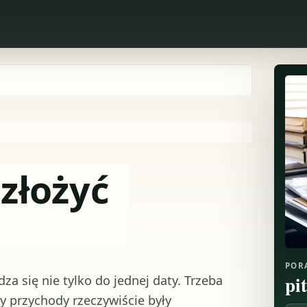
 złożyć
POR
pi
za się nie tylko do jednej daty. Trzeba
zy przychody rzeczywiście były