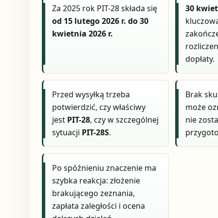
Za 2025 rok PIT-28 składa się
30 kwiet
od 15 lutego 2026 r. do 30
kluczowa
kwietnia 2026 r.
zakończe
rozlicze
dopłaty.
Przed wysyłką trzeba
Brak sku
potwierdzić, czy właściwy
może ozn
jest
PIT-28
, czy w szczególnej
nie zost
sytuacji
PIT-28S
.
przygoto
Po spóźnieniu znaczenie ma
szybka reakcja: złożenie
brakującego zeznania,
zapłata zaległości i ocena