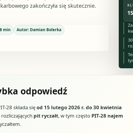
karbowego zakończyła się skutecznie.
KL
15
Za
8
min
Autor:
Damian Bolerka
kw
30
ro
Te
ty
zybka odpowiedź
IT-28 składa się
od 15 lutego 2026 r. do 30 kwietnia
rozliczających
pit ryczałt
, w tym często
PIT-28 najem
yczałtem.